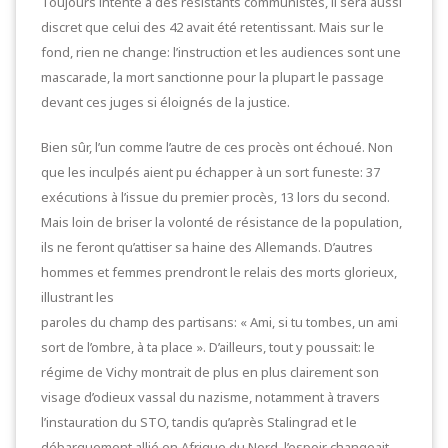
Toujours intenté à des résistants communistes, il sera aussi
discret que celui des 42 avait été retentissant. Mais sur le
fond, rien ne change: l’instruction et les audiences sont une
mascarade, la mort sanctionne pour la plupart le passage
devant ces juges si éloignés de la justice.
Bien sûr, l’un comme l’autre de ces procès ont échoué. Non
que les inculpés aient pu échapper à un sort funeste: 37
exécutions à l’issue du premier procès, 13 lors du second.
Mais loin de briser la volonté de résistance de la population,
ils ne feront qu’attiser sa haine des Allemands. D’autres
hommes et femmes prendront le relais des morts glorieux,
illustrant les
paroles du champ des partisans: « Ami, si tu tombes, un ami
sort de l’ombre, à ta place ». D’ailleurs, tout y poussait: le
régime de Vichy montrait de plus en plus clairement son
visage d’odieux vassal du nazisme, notamment à travers
l’instauration du STO, tandis qu’après Stalingrad et le
débarquement allié en Afrique du Nord, l’espoir changeait