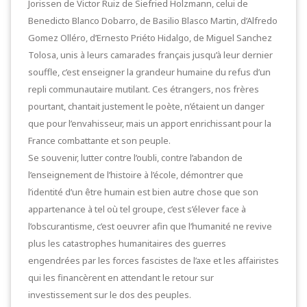
Jorissen de Victor Ruiz de Siefried Holzmann, celui de
Benedicto Blanco Dobarro, de Basilio Blasco Martin, d’Alfredo
Gomez Olléro, d’Ernesto Priéto Hidalgo, de Miguel Sanchez
Tolosa, unis à leurs camarades français jusqu’à leur dernier
souffle, c’est enseigner la grandeur humaine du refus d’un
repli communautaire mutilant. Ces étrangers, nos frères
pourtant, chantait justement le poète, n’étaient un danger
que pour l’envahisseur, mais un apport enrichissant pour la
France combattante et son peuple.
Se souvenir, lutter contre l’oubli, contre l’abandon de
l’enseignement de l’histoire à l’école, démontrer que
l’identité d’un être humain est bien autre chose que son
appartenance à tel où tel groupe, c’est s’élever face à
l’obscurantisme, c’est oeuvrer afin que l’humanité ne revive
plus les catastrophes humanitaires des guerres
engendrées par les forces fascistes de l’axe et les affairistes
qui les financèrent en attendant le retour sur
investissement sur le dos des peuples.