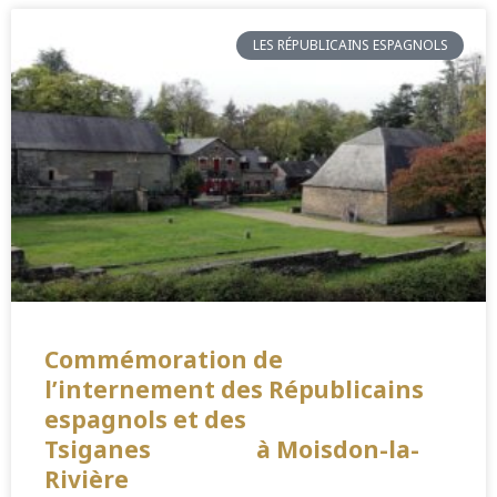
LES RÉPUBLICAINS ESPAGNOLS
Commémoration de
l’internement des Républicains
espagnols et des
Tsiganes à Moisdon-la-
Rivière