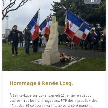
LE BÊLE
Hommage à Renée Losq.
À Sainte-Luce-sur-Loire, samedi 25 janvier en début
d’après-midi, les hommages aux FTP des « procès » des
42 et des 16 se poursuivaient, après la cérémonie au