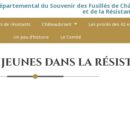
épartemental du Souvenir des Fusillés de Ch
et de la Résista
s de résistants
Châteaubriant
Les procès des 42 e
Un peu d’histoire
Le Comité
s jeunes dans la rési