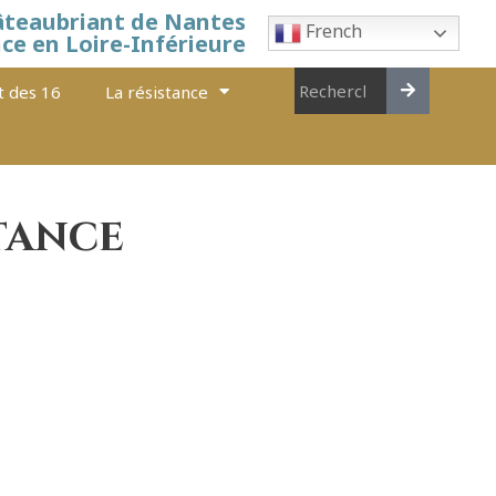
âteaubriant de Nantes
French
nce en Loire-Inférieure
t des 16
La résistance
stance