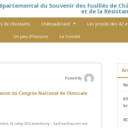
épartemental du Souvenir des Fusillés de Ch
et de la Résista
s de résistants
Châteaubriant
Les procès des 42 e
Un peu d’histoire
Le Comité
Ar
Posted By
Bu
asion du Congrès National de l’Amicale
85
br
BO
tumière, le camp d’Oranienburg – Sachsenhausen est