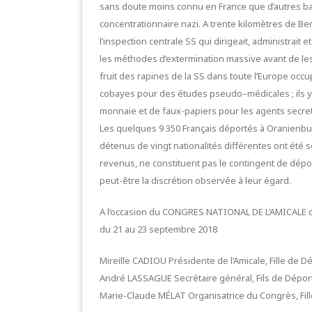
sans doute moins connu en France que d’autres bag
concentrationnaire nazi. A trente kilomètres de Berl
l’inspection centrale SS qui dirigeait, administrait 
les méthodes d’extermination massive avant de les 
fruit des rapines de la SS dans toute l’Europe occ
cobayes pour des études pseudo–médicales ; ils y c
monnaie et de faux-papiers pour les agents secrets 
Les quelques 9 350 Français déportés à Oranienb
détenus de vingt nationalités différentes ont été s
revenus, ne constituent pas le contingent de dépor
peut-être la discrétion observée à leur égard.
A l’occasion du CONGRES NATIONAL DE L’AMICALE qu
du 21 au 23 septembre 2018
Mireille CADIOU Présidente de l’Amicale, Fille de Dé
André LASSAGUE Secrétaire général, Fils de Dépor
Marie-Claude MÉLAT Organisatrice du Congrès, Fil