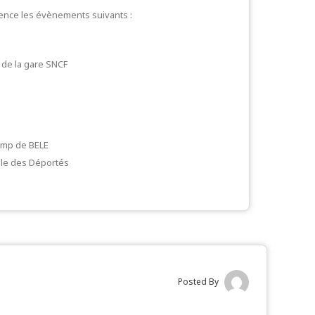
sence les évènements suivants :
de la gare SNCF
amp de BELE
èle des Déportés
Posted By