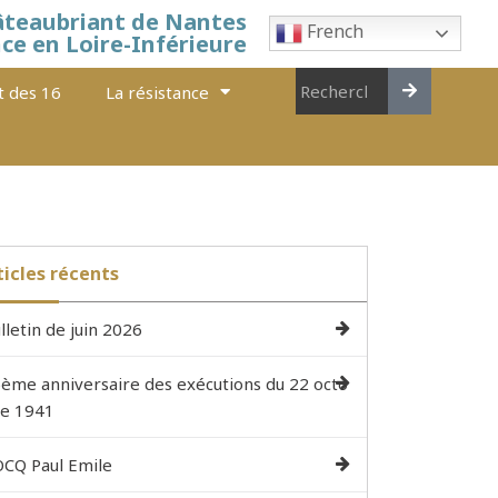
âteaubriant de Nantes
French
nce en Loire-Inférieure
t des 16
La résistance
ticles récents
lletin de juin 2026
ème anniversaire des exécutions du 22 octo
e 1941
CQ Paul Emile