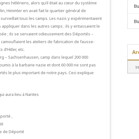
nes hitlériens, alors qu’il était au cœur du système
Bu
in, Himmler en avait fait le quartier général de
et surveillait tous les camps. Les nazis y expérimentaient
Bu
appliquer dans les autres camps ; ils y entassaient le
upée ; ils se servaient odieusement des Déportés –
amouflaient les ateliers de fabrication de fausse-
d’Hitler, etc.
Ar
urg – Sachsenhausen, camp dans lequel 200 000
oumis à la barbarie nazie et dont 60 000 ne sont pas
tés le plus important de notre pays. Ceci explique
i aura lieu à Nantes
porté ,
té
le de Déporté