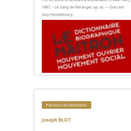
1987. – Le Sang de l’étranger, op. cit. — État civil.
Guy Haudebourg
Parcours de Résistants
Joseph BLOT