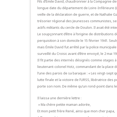
Fils d’Émile David, chaudronnier à la Compagnie de
longue date du département de Loire-Inférieure (Lo
veille de la déclaration de guerre, et de Nathalie G
trésorier régional des Jeunesses communistes, secr
actifs militants du cercle de Doulon. Il avait été in
Le soupçonnant d’être à l’origine de distributions 
perquisition à son domicile le 15 février 1941. S
mais Émile David fut arrêté par la police municipale
surveillé du Croisic avant d’être envoyé, le 2 mai 
Il fit partie des internés désignés comme otages à l
lieutenant-colonel Hotz, commandant de la place de 
l’une des parois de sa baraque : « Les vingt-sept q
lutte finale et la victoire de l’URSS, libératrice d
porte son nom. De même qu’un rond-point dans le 
Il laissa une dernière lettre :
» Ma chère petite maman adorée,
Et mon petit frère René, ainsi que mon cher papa,