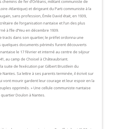
s chemins de fer d’Orléans, militant communiste de
ire-Atlantique) et dirigeant du Parti communiste à la
augain, sans profession, Émile David était, en 1939,
étaire de l’organisation nantaise et l’un des plus
terné à l’île d’Yeu en décembre 1939.
de tracts dans son quartier, le préfet ordonna une
euls quelques documents périmés furent découverts
 nantaise le 17 février et interné au centre de séjour
1941, au camp de Choisel à Châteaubriant.
a suite de l’exécution par Gilbert Brustlein du
Nantes. Sa lettre à ses parents terminée, il écrivit sur
ui vont mourir gardent leur courage et leur espoir en la
es peuples opprimés. » Une cellule communiste nantaise
quartier Doulon à Nantes.