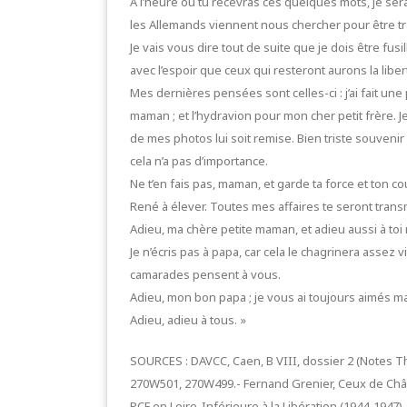
A l’heure où tu recevras ces quelques mots, je serai
les Allemands viennent nous chercher pour être t
Je vais vous dire tout de suite que je dois être fu
avec l’espoir que ceux qui resteront aurons la libert
Mes dernières pensées sont celles-ci : j’ai fait une 
maman ; et l’hydravion pour mon cher petit frère. J
de mes photos lui soit remise. Bien triste souvenir 
cela n’a pas d’importance.
Ne t’en fais pas, maman, et garde ta force et ton co
René à élever. Toutes mes affaires te seront trans
Adieu, ma chère petite maman, et adieu aussi à to
Je n’écris pas à papa, car cela le chagrinera assez
camarades pensent à vous.
Adieu, mon bon papa ; je vous ai toujours aimés m
Adieu, adieu à tous. »
SOURCES : DAVCC, Caen, B VIII, dossier 2 (Notes T
270W501, 270W499.- Fernand Grenier, Ceux de Chât
PCF en Loire-Inférieure à la Libération (1944-1947)