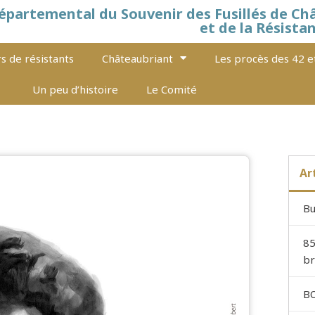
épartemental du Souvenir des Fusillés de Ch
et de la Résista
s de résistants
Châteaubriant
Les procès des 42 e
Un peu d’histoire
Le Comité
Ar
Bu
85
br
BO