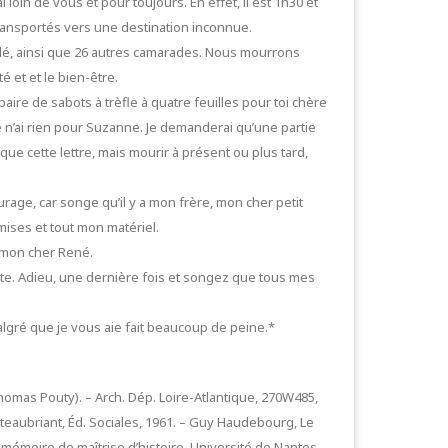
 loin de vous et pour toujours. En effet, il est 1h30 et
ransportés vers une destination inconnue.
sillé, ainsi que 26 autres camarades. Nous mourrons
é et et le bien-être.
paire de sabots à trèfle à quatre feuilles pour toi chère
e n’ai rien pour Suzanne. Je demanderai qu’une partie
que cette lettre, mais mourir à présent ou plus tard,
urage, car songe qu’il y a mon frère, mon cher petit
mises et tout mon matériel.
i mon cher René.
 vite. Adieu, une dernière fois et songez que tous mes
algré que je vous aie fait beaucoup de peine.*
homas Pouty). – Arch. Dép. Loire-Atlantique, 270W485,
eaubriant, Éd. Sociales, 1961. – Guy Haudebourg, Le
, mémoire de maîtrise d’histoire, Université de Nantes,