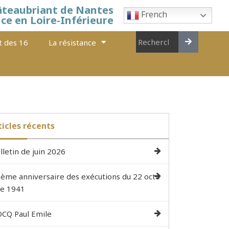
âteaubriant de Nantes
French
nce en Loire-Inférieure
t des 16
La résistance
ticles récents
lletin de juin 2026
ème anniversaire des exécutions du 22 octo
e 1941
CQ Paul Emile