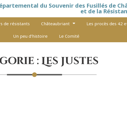
épartemental du Souvenir des Fusillés de Ch
et de la Résista
s de résistants
Châteaubriant
Les procès des 42 e
Un peu d’histoire
Le Comité
orie : Les justes