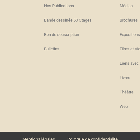
Nos Publications
Médias
Bande dessinée 50 Otages
Brochures
Bon de souscription
Expositions
s
Bulletins
Films et Vi
Liens avec 
Livres
Théâtre
Web
Mentions légales
Politique de confidentialité