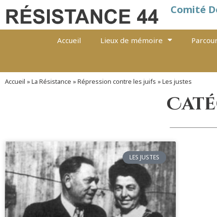
Comité D
Accueil
Lieux de mémoire
Parcour
Accueil
»
La Résistance
»
Répression contre les juifs
»
Les justes
Catég
LES JUSTES