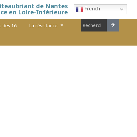
âteaubriant de Nantes
French
nce en Loire-Inférieure
t des 16
La résistance