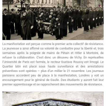
La manifestation est perçue comme le premier acte collectif de résistance.
La jeunesse a ainsi affirmé sa volonté de combattre pour la liberté et, trois
semaines après la poignée de mains de Pétain et Hitler à Montoire, de
refuser la collaboration. C’est donc un désaveu de Vichy. En représailles
l’Université de Paris est fermée, le recteur Gustave Roussy est limogé. Le
Quartier latin est placé sous haute surveillance et des arrestations
préventives sont opérées – plus d’un millier le 21 novembre. Les journaux
parisiens accordent peu de place à la manifestation, Londres y voit un
encouragement pour le général de Gaulle. Des étudiants y auront fait leur
premier apprentissage et se rapprocheront des mouvements de résistance.