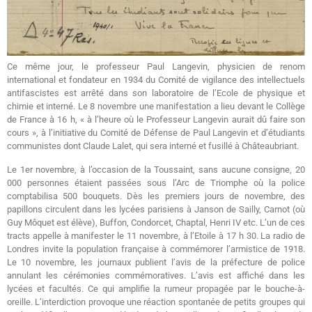
Ce même jour, le professeur Paul Langevin, physicien de renom
international et fondateur en 1934 du Comité de vigilance des intellectuels
antifascistes est arrêté dans son laboratoire de l’Ecole de physique et
chimie et interné. Le 8 novembre une manifestation a lieu devant le Collège
de France à 16 h, « à l’heure où le Professeur Langevin aurait dû faire son
cours », à l’initiative du Comité de Défense de Paul Langevin et d’étudiants
communistes dont Claude Lalet, qui sera interné et fusillé à Châteaubriant.
Le 1er novembre, à l’occasion de la Toussaint, sans aucune consigne, 20
000 personnes étaient passées sous l’Arc de Triomphe où la police
comptabilisa 500 bouquets. Dès les premiers jours de novembre, des
papillons circulent dans les lycées parisiens à Janson de Sailly, Carnot (où
Guy Môquet est élève), Buffon, Condorcet, Chaptal, Henri IV etc. L’un de ces
tracts appelle à manifester le 11 novembre, à l’Etoile à 17 h 30. La radio de
Londres invite la population française à commémorer l’armistice de 1918.
Le 10 novembre, les journaux publient l’avis de la préfecture de police
annulant les cérémonies commémoratives. L’avis est affiché dans les
lycées et facultés. Ce qui amplifie la rumeur propagée par le bouche-à-
oreille. L’interdiction provoque une réaction spontanée de petits groupes qui