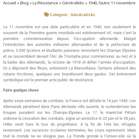
Accueil
»
Blog
»
La Résistance
»
Généralités
»
1940, l’autre 11 novembre
Généralités
Catégorie :
Le 11 novembre est une date particulière et en 1940, non seulement le
souvenir de la Première guerre mondiale est extrêmement vif, mais c’est la
première commémoration depuis l’occupation allemande. Malgré
l’interdiction des autorités militaires allemandes et de la préfecture de
police, 3 000 lycéens et étudiants parisiens remontent les Champs Elysées
et se rassemblent devant l’Arc de Triomphe pour commémorer, au nez et à
la barbe des Allemands, la victoire de 1918 et défier l’armée d’occupation.
Ils y déposent des fleurs, entonnent La Marseillaise. Certains arborent des
rubans tricolores, quelques uns brandissent deux gaules. Cet événement
symbolique est le premier acte public de résistance.
Faire quelque chose
Après seize semaines de combats, la France est défaite le 14 juin 1940. Les
Allemands pénètrent dans Paris déclarée ville ouverte, le surlendemain les
troupes paradent sur les Champs-Elysées. Le 17, le maréchal Pétain
ordonne la cessation des combats, signe un armistice le 22 juin et le 28 juin,
Hitler vient faire le tour du propriétaire. A la fin de l’été les réfugiés
reviennent. Les vacances scolaires terminées, les cours reprennent. Mais
tout le monde ne se résigne pas. La fronde gronde à l’Univer-sité où la