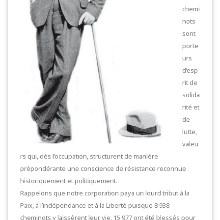
chemi
nots
sont
porte
urs
d’esp
rit de
solida
rité et
de
lutte,
valeu
rs qui, dès l’occupation, structurent de manière
prépondérante une conscience de résistance reconnue
historiquement et politiquement.
Rappelons que notre corporation paya un lourd tribut à la
Paix, à l’indépendance et à la Liberté puisque 8 938
cheminots y laissèrent leur vie, 15 977 ont été blessés pour