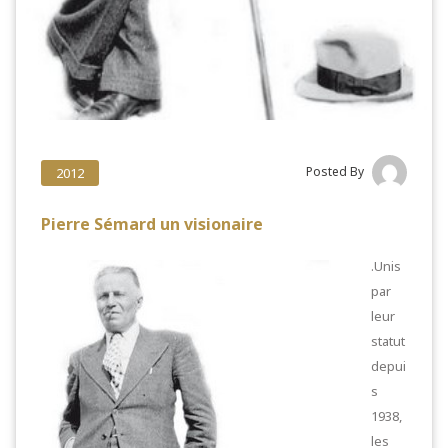
Posted By
2012
Pierre Sémard un visionaire
.
Unis
par
leur
statut
depui
s
1938,
les