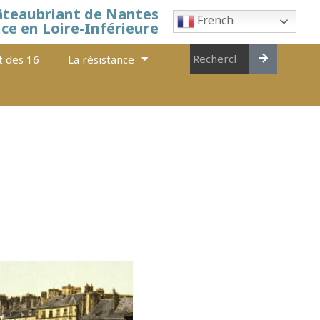
âteaubriant de Nantes
French
nce en Loire-Inférieure
t des 16
La résistance