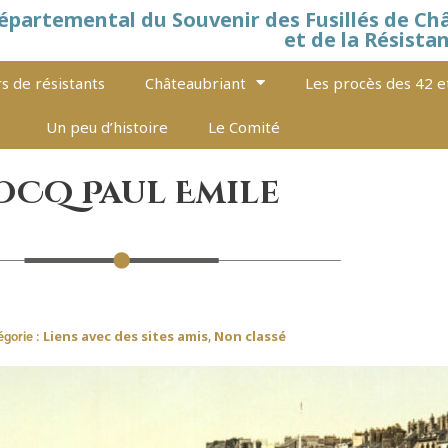
épartemental du Souvenir des Fusillés de Ch
et de la Résista
s de résistants
Châteaubriant
Les procès des 42 e
Un peu d’histoire
Le Comité
OCQ Paul Emile
Liens avec des sites amis
Non classé
gorie :
,