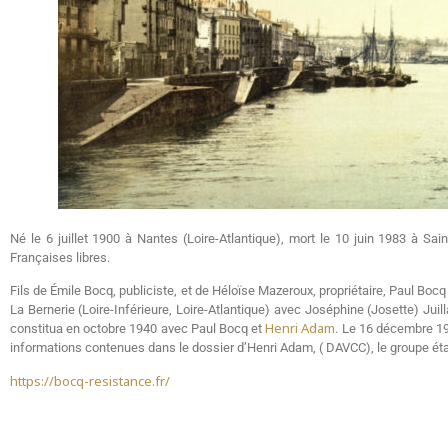
Né le 6 juillet 1900 à Nantes (Loire-Atlantique), mort le 10 juin 1983 à Sa
Françaises libres.
Fils de Émile Bocq, publiciste, et de Héloïse Mazeroux, propriétaire, Paul Boc
La Bernerie (Loire-Inférieure, Loire-Atlantique) avec Joséphine (Josette) Jui
Henri Adam
constitua en octobre 1940 avec Paul Bocq et
. Le 16 décembre 19
informations contenues dans le dossier d’Henri Adam, ( DAVCC), le groupe ét
https://bocq-resistance.fr/