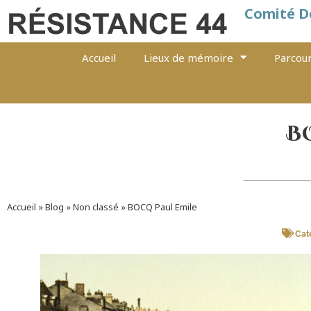
Comité D
Accueil
Lieux de mémoire
Parcour
B
Accueil
»
Blog
»
Non classé
»
BOCQ Paul Emile
Caté