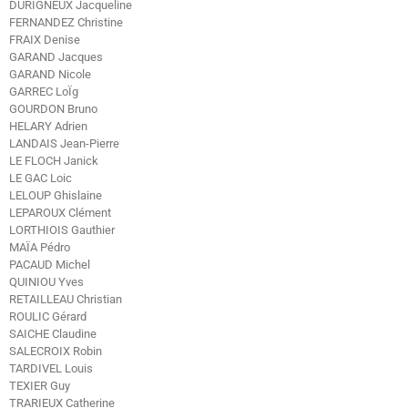
DURIGNEUX Jacqueline
FERNANDEZ Christine
FRAIX Denise
GARAND Jacques
GARAND Nicole
GARREC LoÏg
GOURDON Bruno
HELARY Adrien
LANDAIS Jean-Pierre
LE FLOCH Janick
LE GAC Loic
LELOUP Ghislaine
LEPAROUX Clément
LORTHIOIS Gauthier
MAÏA Pédro
PACAUD Michel
QUINIOU Yves
RETAILLEAU Christian
ROULIC Gérard
SAICHE Claudine
SALECROIX Robin
TARDIVEL Louis
TEXIER Guy
TRARIEUX Catherine