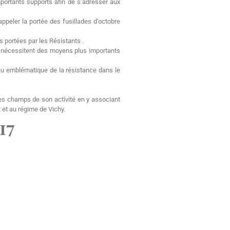
mportants supports afin de s’adresser aux
ppeler la portée des fusillades d’octobre
s portées par les Résistants .
s nécessitent des moyens plus importants
ieu emblématique de la résistance dans le
 les champs de son activité en y associant
 et au régime de Vichy.
17