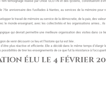
e film témoignage réalisé par Chloé GLOTIN et des lycéens, constitueront d’i
le 75e anniversaire des fusillades à Nantes, au services de la mémoire pour ra
opper le travail de mémoire au service de la démocratie, de la paix, des valeur
le monde enseignant, avec les collectivités et les organisations amies… il
gogique qui devrait permettre une meilleure organisation des visites dans ce l
de venir découvrir ce lieu et l’histoire qui lui est liée .
d’ être plus réactive et efficiente. Elle a décidé dans le même temps d’ élargir
 possibilités de tirer les enseignements de ce que fut la résistance à l’occupant
tion élu le 4 février 20