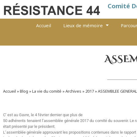
Comité D
Accueil
Lieux de mémoire
Parcour
ASSEM
Accueil
»
Blog
»
La vie du comité
»
Archives
»
2017
»
ASSEMBLEE GENERAL
C’ est au Gavre, le 4 février dernier que plus de
50 adhérents tenaient l’assemblée générale 2017 du comité du souvenir. Le rap
était présenté par le président.
L’ assemblée générale approuvant les propositions contenues dans le rapport a