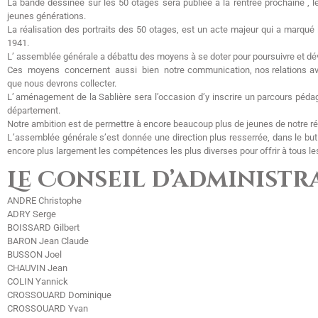
La bande dessinée sur les 50 otages sera publiée à la rentrée prochaine , l
jeunes générations.
La réalisation des portraits des 50 otages, est un acte majeur qui a marqué 
1941.
L’ assemblée générale a débattu des moyens à se doter pour poursuivre et dével
Ces moyens concernent aussi bien notre communication, nos relations avec 
que nous devrons collecter.
L’ aménagement de la Sablière sera l’occasion d’y inscrire un parcours péda
département.
Notre ambition est de permettre à encore beaucoup plus de jeunes de notre région 
L ’assemblée générale s’est donnée une direction plus resserrée, dans le but 
encore plus largement les compétences les plus diverses pour offrir à tous les
Le Conseil d’administra
ANDRE Christophe
ADRY Serge
BOISSARD Gilbert
BARON Jean Claude
BUSSON Joel
CHAUVIN Jean
COLIN Yannick
CROSSOUARD Dominique
CROSSOUARD Yvan