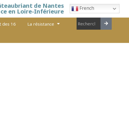
âteaubriant de Nantes
French
nce en Loire-Inférieure
t des 16
La résistance