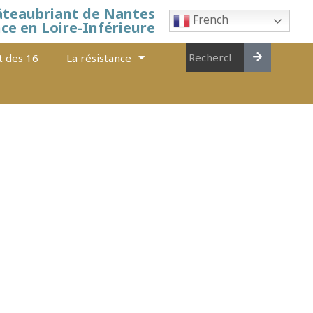
âteaubriant de Nantes
French
nce en Loire-Inférieure
t des 16
La résistance