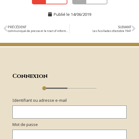
Publié le
14/06/2019
PRÉCÉDENT
SUIVANT
communiqué de presse et le tract d’information du Comité Local d’Indre sur la Journée nationale de la Résistance du 27 mai 2019
Les fusillades d’octobre 1941
Connexion
Identifiant ou adresse e-mail
Mot de passe