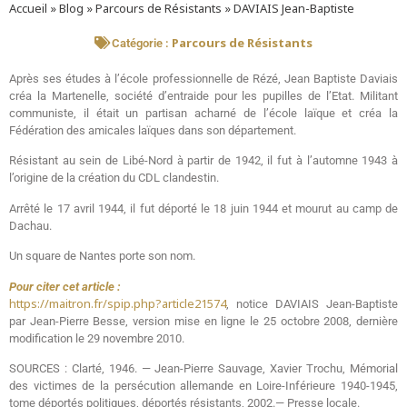
Accueil
»
Blog
»
Parcours de Résistants
»
DAVIAIS Jean-Baptiste
Parcours de Résistants
Catégorie :
Après ses études à l’école professionnelle de Rézé, Jean Baptiste Daviais
créa la Martenelle, société d’entraide pour les pupilles de l’Etat. Militant
communiste, il était un partisan acharné de l’école laïque et créa la
Fédération des amicales laïques dans son département.
Résistant au sein de Libé-Nord à partir de 1942, il fut à l’automne 1943 à
l’origine de la création du CDL clandestin.
Arrêté le 17 avril 1944, il fut déporté le 18 juin 1944 et mourut au camp de
Dachau.
Un square de Nantes porte son nom.
Pour citer cet article :
https://maitron.fr/spip.php?article21574
, notice DAVIAIS Jean-Baptiste
par Jean-Pierre Besse, version mise en ligne le 25 octobre 2008, dernière
modification le 29 novembre 2010.
SOURCES : Clarté, 1946. — Jean-Pierre Sauvage, Xavier Trochu, Mémorial
des victimes de la persécution allemande en Loire-Inférieure 1940-1945,
tome déportés politiques, déportés résistants, 2002.— Presse locale.