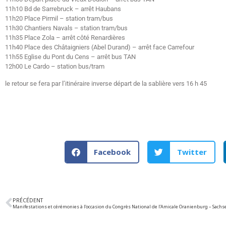
11h10 Bd de Sarrebruck – arrêt Haubans
11h20 Place Pirmil – station tram/bus
11h30 Chantiers Navals – station tram/bus
11h35 Place Zola – arrêt côté Renardières
11h40 Place des Châtaigniers (Abel Durand) – arrêt face Carrefour
11h55 Eglise du Pont du Cens – arrêt bus TAN
12h00 Le Cardo – station bus/tram
le retour se fera par l’itinéraire inverse départ de la sablière vers 16 h 45
Facebook
Twitter
PRÉCÉDENT
Manifestations et cérémonies à l’occasion du Congrès National de l’Amicale Oranienburg – Sac