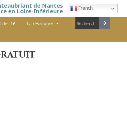
âteaubriant de Nantes
French
nce en Loire-Inférieure
t des 16
La résistance
gratuit