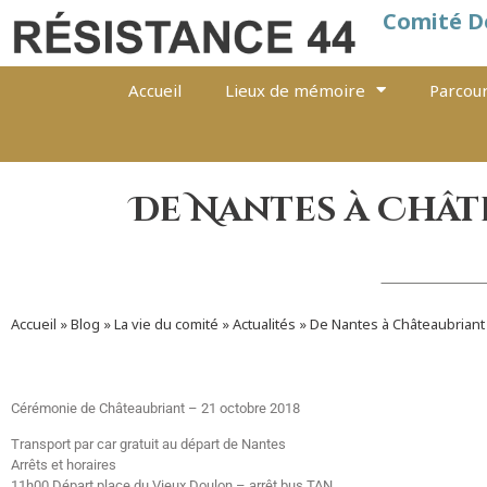
Comité D
Accueil
Lieux de mémoire
Parcour
De Nantes à Chât
Accueil
»
Blog
»
La vie du comité
»
Actualités
»
De Nantes à Châteaubriant 
Cérémonie de Châteaubriant – 21 octobre 2018
Transport par car gratuit au départ de Nantes
Arrêts et horaires
11h00 Départ place du Vieux Doulon – arrêt bus TAN