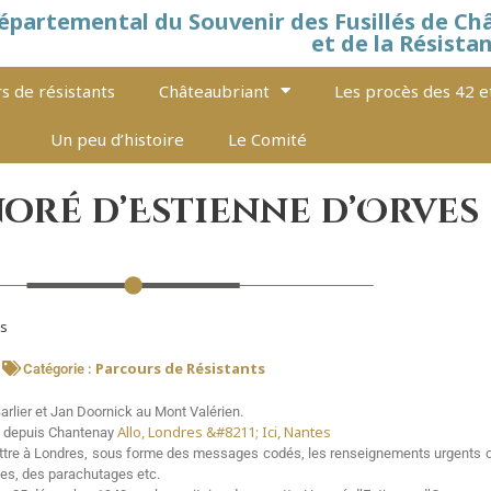
épartemental du Souvenir des Fusillés de Ch
et de la Résista
s de résistants
Châteaubriant
Les procès des 42 e
Un peu d’histoire
Le Comité
oré d’Estienne d’Orves
es
Parcours de Résistants
Catégorie :
rlier et Jan Doornick au Mont Valérien.
Allo, Londres &#8211; Ici, Nantes
es, depuis Chantenay
smettre à Londres, sous forme des messages codés, les renseignements urgents c
nes, des parachutages etc.