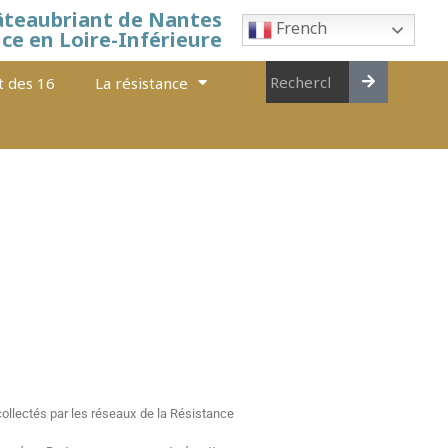
âteaubriant de Nantes
French
nce en Loire-Inférieure
t des 16
La résistance
ollectés par les réseaux de la Résistance