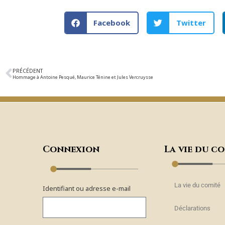
Facebook
Twitter
PRÉCÉDENT
Hommage à Antoine Pesqué, Maurice Ténine et Jules Vercruysse
Connexion
La vie du c
La vie du comité
Identifiant ou adresse e-mail
Déclarations