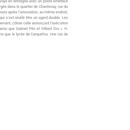
envoyé en Bretagne avec un poste émetteur
rgés dans le quartier de Chantenay, rue du
ours après l’arrestation, au même endroit,
qui s’est révélé être un agent double. Les
ernant, côtoie celle annonçant l’exécution
si que Gabriel Péri et Gilbert Dru ». H.
me que le lycée de Carquefou. Une rue de