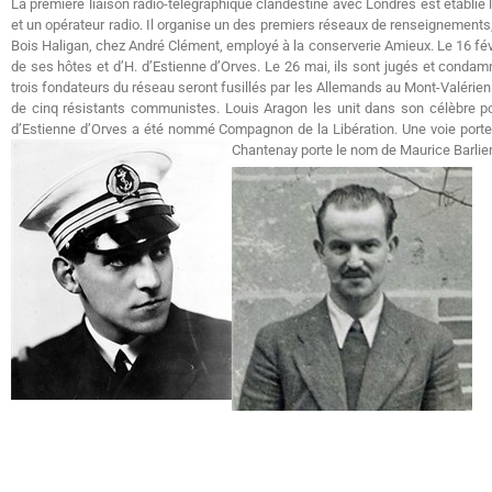
La première liaison radio-télégraphique clandestine avec Londres est établi
et un opérateur radio. Il organise un des premiers réseaux de renseignements,
Bois Haligan, chez André Clément, employé à la conserverie Amieux. Le 16 févri
de ses hôtes et d’H. d’Estienne d’Orves. Le 26 mai, ils sont jugés et condamn
trois fondateurs du réseau seront fusillés par les Allemands au Mont-Valérien
de cinq résistants communistes. Louis Aragon les unit dans son célèbre po
d’Estienne d’Orves a été nommé Compagnon de la Libération. Une voie porte
Chantenay porte le nom de Maurice Barlier