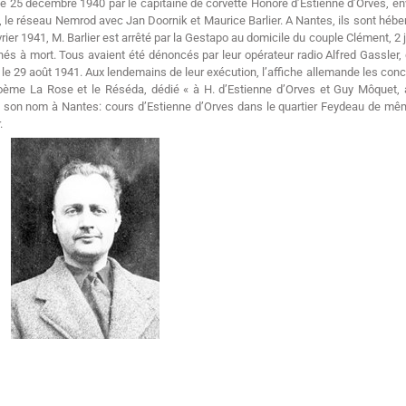
e le 25 décembre 1940 par le capitaine de corvette Honoré d’Estienne d’Orves, 
 le réseau Nemrod avec Jan Doornik et Maurice Barlier. A Nantes, ils sont hébe
er 1941, M. Barlier est arrêté par la Gestapo au domicile du couple Clément, 2 j
és à mort. Tous avaient été dénoncés par leur opérateur radio Alfred Gassler, 
 le 29 août 1941. Aux lendemains de leur exécution, l’affiche allemande les conc
ème La Rose et le Réséda, dédié « à H. d’Estienne d’Orves et Guy Môquet, ain
 son nom à Nantes: cours d’Estienne d’Orves dans le quartier Feydeau de mê
.