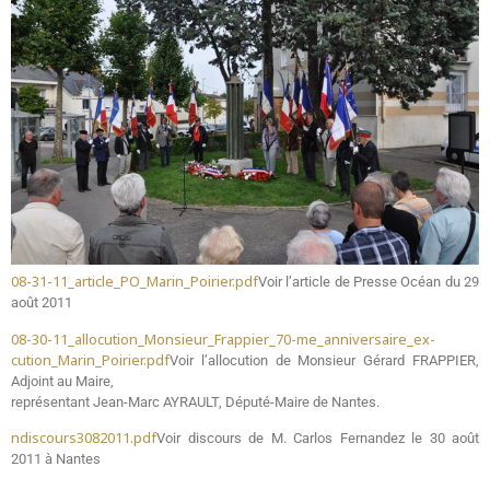
08-31-11_article_PO_Marin_Poirier.pdf
Voir l’article de Presse Océan du 29
août 2011
08-30-11_allocution_Monsieur_Frappier_70-me_anniversaire_ex-
cution_Marin_Poirier.pdf
Voir l’allocution de Monsieur Gérard FRAPPIER,
Adjoint au Maire,
représentant Jean-Marc AYRAULT, Député-Maire de Nantes.
ndiscours3082011.pdf
Voir discours de M. Carlos Fernandez le 30 août
2011 à Nantes