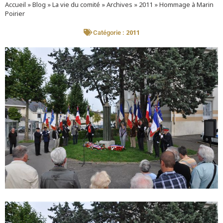
Accueil
»
Blog
»
La vie du comité
»
Archives
»
2011
»
Hommage à Marin
Poirier
2011
Catégorie :