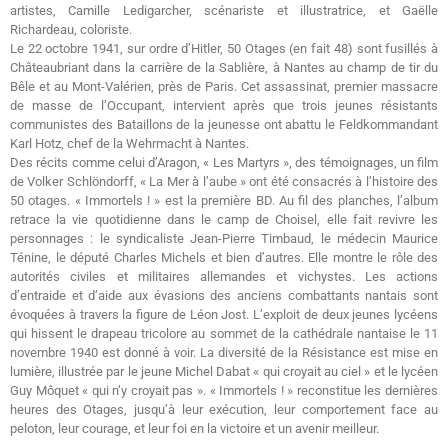
artistes, Camille Ledigarcher, scénariste et illustratrice, et Gaëlle
Richardeau, coloriste.
Le 22 octobre 1941, sur ordre d’Hitler, 50 Otages (en fait 48) sont fusillés à
Châteaubriant dans la carrière de la Sablière, à Nantes au champ de tir du
Bêle et au Mont-Valérien, près de Paris. Cet assassinat, premier massacre
de masse de l’Occupant, intervient après que trois jeunes résistants
communistes des Bataillons de la jeunesse ont abattu le Feldkommandant
Karl Hotz, chef de la Wehrmacht à Nantes.
Des récits comme celui d’Aragon, « Les Martyrs », des témoignages, un film
de Volker Schlöndorff, « La Mer à l’aube » ont été consacrés à l’histoire des
50 otages. « Immortels ! » est la première BD. Au fil des planches, l’album
retrace la vie quotidienne dans le camp de Choisel, elle fait revivre les
personnages : le syndicaliste Jean-Pierre Timbaud, le médecin Maurice
Ténine, le député Charles Michels et bien d’autres. Elle montre le rôle des
autorités civiles et militaires allemandes et vichystes. Les actions
d’entraide et d’aide aux évasions des anciens combattants nantais sont
évoquées à travers la figure de Léon Jost. L’exploit de deux jeunes lycéens
qui hissent le drapeau tricolore au sommet de la cathédrale nantaise le 11
novembre 1940 est donné à voir. La diversité de la Résistance est mise en
lumière, illustrée par le jeune Michel Dabat « qui croyait au ciel » et le lycéen
Guy Môquet « qui n’y croyait pas ». « Immortels ! » reconstitue les dernières
heures des Otages, jusqu’à leur exécution, leur comportement face au
peloton, leur courage, et leur foi en la victoire et un avenir meilleur.