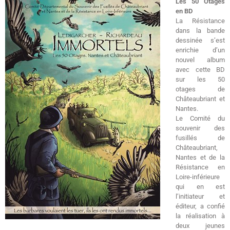
Les 50 Otages
en BD
La Résistance
dans la bande
dessinée s’est
enrichie d’un
nouvel album
avec cette BD
sur les 50
otages de
Châteaubriant et
Nantes.
Le Comité du
souvenir des
fusillés de
Châteaubriant,
Nantes et de la
Résistance en
Loire-inférieure
qui en est
l’initiateur et
éditeur, a confié
la réalisation à
deux jeunes