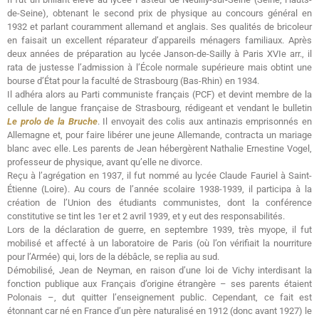
de-Seine), obtenant le second prix de physique au concours général en
1932 et parlant couramment allemand et anglais. Ses qualités de bricoleur
en faisait un excellent réparateur d’appareils ménagers familiaux. Après
deux années de préparation au lycée Janson-de-Sailly à Paris XVIe arr., il
rata de justesse l’admission à l’École normale supérieure mais obtint une
bourse d’État pour la faculté de Strasbourg (Bas-Rhin) en 1934.
Il adhéra alors au Parti communiste français (PCF) et devint membre de la
cellule de langue française de Strasbourg, rédigeant et vendant le bulletin
Le prolo de la Bruche
. Il envoyait des colis aux antinazis emprisonnés en
Allemagne et, pour faire libérer une jeune Allemande, contracta un mariage
blanc avec elle. Les parents de Jean hébergèrent Nathalie Ernestine Vogel,
professeur de physique, avant qu’elle ne divorce.
Reçu à l’agrégation en 1937, il fut nommé au lycée Claude Fauriel à Saint-
Étienne (Loire). Au cours de l’année scolaire 1938-1939, il participa à la
création de l’Union des étudiants communistes, dont la conférence
constitutive se tint les 1er et 2 avril 1939, et y eut des responsabilités.
Lors de la déclaration de guerre, en septembre 1939, très myope, il fut
mobilisé et affecté à un laboratoire de Paris (où l’on vérifiait la nourriture
pour l’Armée) qui, lors de la débâcle, se replia au sud.
Démobilisé, Jean de Neyman, en raison d’une loi de Vichy interdisant la
fonction publique aux Français d’origine étrangère – ses parents étaient
Polonais –, dut quitter l’enseignement public. Cependant, ce fait est
étonnant car né en France d’un père naturalisé en 1912 (donc avant 1927) le