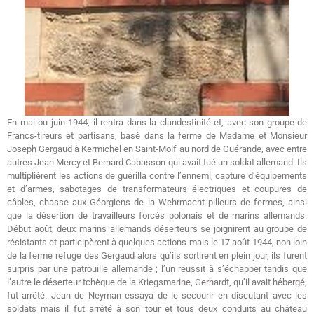
En mai ou juin 1944, il rentra dans la clandestinité et, avec son groupe de
Francs-tireurs et partisans, basé dans la ferme de Madame et Monsieur
Joseph Gergaud à Kermichel en Saint-Molf au nord de Guérande, avec entre
autres Jean Mercy et Bernard Cabasson qui avait tué un soldat allemand. Ils
multiplièrent les actions de guérilla contre l’ennemi, capture d’équipements
et d’armes, sabotages de transformateurs électriques et coupures de
câbles, chasse aux Géorgiens de la Wehrmacht pilleurs de fermes, ainsi
que la désertion de travailleurs forcés polonais et de marins allemands.
Début août, deux marins allemands déserteurs se joignirent au groupe de
résistants et participèrent à quelques actions mais le 17 août 1944, non loin
de la ferme refuge des Gergaud alors qu’ils sortirent en plein jour, ils furent
surpris par une patrouille allemande ; l’un réussit à s’échapper tandis que
l’autre le déserteur tchèque de la Kriegsmarine, Gerhardt, qu’il avait hébergé,
fut arrêté. Jean de Neyman essaya de le secourir en discutant avec les
soldats mais il fut arrêté à son tour et tous deux conduits au château