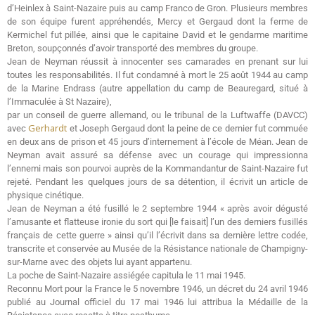
d’Heinlex à Saint-Nazaire puis au camp Franco de Gron. Plusieurs membres
de son équipe furent appréhendés, Mercy et Gergaud dont la ferme de
Kermichel fut pillée, ainsi que le capitaine David et le gendarme maritime
Breton, soupçonnés d’avoir transporté des membres du groupe.
Jean de Neyman réussit à innocenter ses camarades en prenant sur lui
toutes les responsabilités. Il fut condamné à mort le 25 août 1944 au camp
de la Marine Endrass (autre appellation du camp de Beauregard, situé à
l’Immaculée à St Nazaire),
par un conseil de guerre allemand, ou le tribunal de la Luftwaffe (DAVCC)
Gerhardt
avec
et Joseph Gergaud dont la peine de ce dernier fut commuée
en deux ans de prison et 45 jours d’internement à l’école de Méan. Jean de
Neyman avait assuré sa défense avec un courage qui impressionna
l’ennemi mais son pourvoi auprès de la Kommandantur de Saint-Nazaire fut
rejeté. Pendant les quelques jours de sa détention, il écrivit un article de
physique cinétique.
Jean de Neyman a été fusillé le 2 septembre 1944 « après avoir dégusté
l’amusante et flatteuse ironie du sort qui [le faisait] l’un des derniers fusillés
français de cette guerre » ainsi qu’il l’écrivit dans sa dernière lettre codée,
transcrite et conservée au Musée de la Résistance nationale de Champigny-
sur-Marne avec des objets lui ayant appartenu.
La poche de Saint-Nazaire assiégée capitula le 11 mai 1945.
Reconnu Mort pour la France le 5 novembre 1946, un décret du 24 avril 1946
publié au Journal officiel du 17 mai 1946 lui attribua la Médaille de la