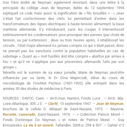
Son frère André de Neyman, également résistant, dans une lettre à la
principale du collège Jean de Neyman, datée du 12 septembre 1994
expliquait ce code mais aussi la signification de « fils brouillés » : « Jean
s’était fait confectionner des clefs lui permettant d’entrer dans les
transformateurs des lignes électriques à haute-tension alimentant la base
maritime allemande. S’y introduisant, sans les couper, il intervertissait
extérieurement les condensateurs pour provoquer des pannes (par chute de
tension, ou par surtension) ; deux ou trois heures après, il rétablissait les
circuits ; l’état major allemand n’a jamais compris ce qui s’était passé, donc
ne prenait pas les sanctions contre la population habituelles en cas de
sabotage ». Quant au « mot fusillés doit être compris « abattus par armes à
feu » et qu’il ne s’applique pas aux prisonniers allemands faits par son
groupe ».
Nénette est le surnom de sa sœur jumelle, Marie de Neyman peut-être
influencée par sa tante, le Dr Dina Majerczak, élève du cours de
microbiologie de l’Institut Pasteur (1901-1902) elle entreprit dans les
années 30 des études de médecine à Paris.
SOURCES : DAVCC, Caen. – Arch.mun. Nantes, Fonds Luce . — Arch. dép.
Loire-Atlantique, 305 J 3 . —
Clarté
, 13 septembre 1947. –
Jean de Neyman
,
brochure de la cellule G. Môquet de Saint-Nazaire, 1972. – Maxime,
Raconte, camarade
, Saint-Nazaire, 1974. – « Collection Patrice Morel –
Fonds Dominique De Neyman » et notes de Patrice Morel. – Guy
Krivopissko,
La vie à en mourir
, Tallandier, 2006 p. 299 à 307. — Cahier n°2