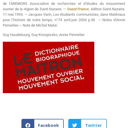
de l’AREMORS Association de recherches et d’études du mouvement
ouvrier de la région de Saint-Nazaire. —
Ouest France
, édition Saint-Nazaire,
11 mai 1995. — Jacques Varin, Les étudiants communistes, dans Matériaux
pour l’histoire de notre temps, n°74 avril-juin 2004 p.38 — Notes d’Annie
Pennetier.— Note de Michel Mahé.
Guy Haudebourg, Guy Krivopissko, Annie Pennetier
Facebook
Twitter