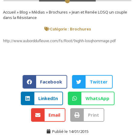
Accueil
»
Blog
»
Médias
»
Brochures
»
Jean et Renée LOSQ un couple
dans la Résistance
Brochures
Catégorie :
http://www.auborddufleuve.com/fs/Root/9xghh-losqhommage.pdf
Facebook
Twitter
LinkedIn
WhatsApp
Email
Print
Publié le
14/01/2015