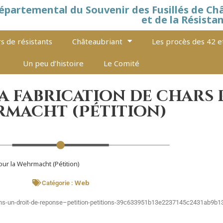
épartemental du Souvenir des Fusillés de Ch
et de la Résista
s de résistants
Châteaubriant
Les procès des 42 e
Un peu d’histoire
Le Comité
la fabrication de chars
macht (Pétition)
pour la Wehrmacht (Pétition)
Web
Catégorie :
eons-un-droit-de-reponse–petition-petitions-39c633951b13e2237145c2431ab9b1