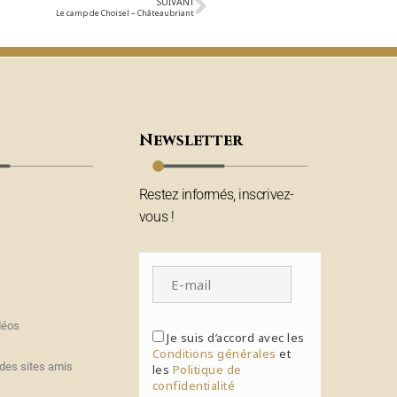
SUIVANT
Le camp de Choisel – Châteaubriant
Newsletter
Restez informés, inscrivez-
vous !
déos
Je suis d’accord avec les
Conditions générales
et
des sites amis
les
Politique de
confidentialité