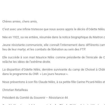
Chères amies, chers amis,
C’est avec une infinie tristesse que nous avons appris le décès d’Odette Nilè
Née en 1922, sa vie entière, résumée dans la notice biographique du Maitron ci-j
Jeune résistante communiste, elle connaît l’internement dans différents cam
lieu de leur martyr, et les combats de libération au sein des FTP.
Elle succède à son mari Maurice Nilès comme présidente de l’Amicale de Ch
relâche les idées de l’extrême-droite.
La disparition d’Odette Nilès, dernière survivante du camp de Choisel à Châ
dans le programme du CNR » Les jours heureux ».
Nous présentons à son fils Claude Nilès, à sa petite-fille Carine Picard-Nilès 
Christian Retailleau
Président du Comité du Souvenir – Résistance 44