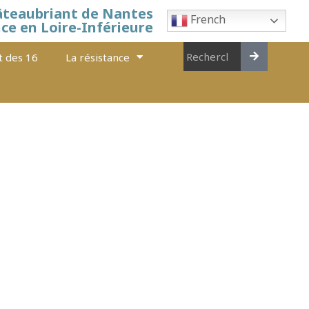
âteaubriant de Nantes
French
nce en Loire-Inférieure
t des 16
La résistance