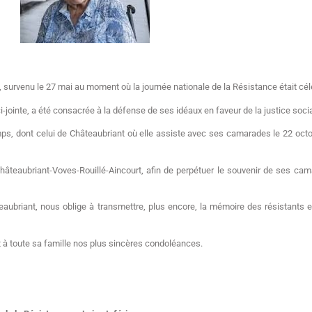
s, survenu le 27 mai au moment où la journée nationale de la Résistance était c
ointe, a été consacrée à la défense de ses idéaux en faveur de la justice sociale, 
ps, dont celui de Châteaubriant où elle assiste avec ses camarades le 22 oct
âteaubriant-Voves-Rouillé-Aincourt, afin de perpétuer le souvenir de ses c
teaubriant, nous oblige à transmettre, plus encore, la mémoire des résistants 
et à toute sa famille nos plus sincères condoléances.