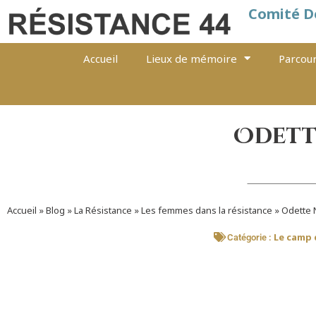
Comité D
Accueil
Lieux de mémoire
Parcour
Odett
Accueil
»
Blog
»
La Résistance
»
Les femmes dans la résistance
»
Odette 
Le camp 
Catégorie :