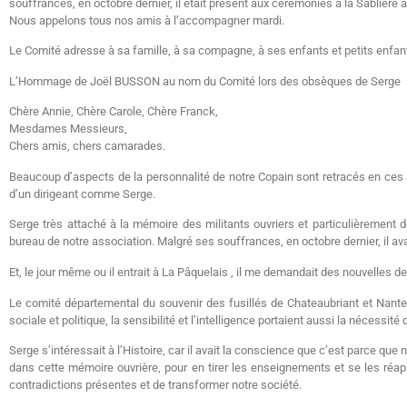
souffrances, en octobre dernier, il était présent aux cérémonies à la Sablière 
Nous appelons tous nos amis à l’accompagner mardi.
Le Comité adresse à sa famille, à sa compagne, à ses enfants et petits enfa
L’Hommage de Joël BUSSON au nom du Comité lors des obsèques de Serge
Chère Annie, Chère Carole, Chère Franck,
Mesdames Messieurs,
Chers amis, chers camarades.
Beaucoup d’aspects de la personnalité de notre Copain sont retracés en ces 
d’un dirigeant comme Serge.
Serge très attaché à la mémoire des militants ouvriers et particulièrement d
bureau de notre association. Malgré ses souffrances, en octobre dernier, il ava
Et, le jour même ou il entrait à La Pâquelais , il me demandait des nouvelles d
Le comité départemental du souvenir des fusillés de Chateaubriant et Nantes 
sociale et politique, la sensibilité et l’intelligence portaient aussi la nécessité 
Serge s’intéressait à l’Histoire, car il avait la conscience que c’est parce
dans cette mémoire ouvrière, pour en tirer les enseignements et se les ré
contradictions présentes et de transformer notre société.