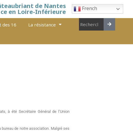
âteaubriant de Nantes
French
nce en Loire-Inférieure
t des 16
La résistance
s, à été Secrétaire Général de l’Union
du bureau de notre association. Malgré ses