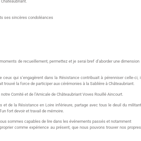
à Châteaubriant.
nts ses sincères condoléances
moments de recueillement, permettez et je serai bref d’aborder une dimension i
e ceux qui s’engagèrent dans la Résistance contribuait à pérenniser celle-ci, 
it trouvé la force de participer aux cérémonies à la Sablière à Châteaubriant.
e notre Comité et de l’Amicale de Châteaubriant Voves Rouillé Aincourt.
et de la Résistance en Loire inférieure, partage avec tous le deuil du militan
d’un fort devoir et travail de mémoire.
 que nous sommes capables de lire dans les événements passés et notamment
approprier comme expérience au présent, que nous pouvons trouver nos propr