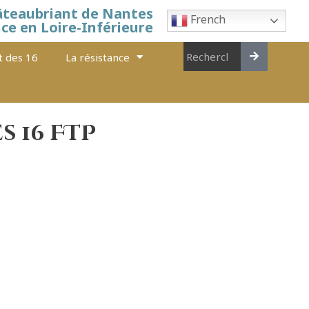
âteaubriant de Nantes
French
nce en Loire-Inférieure
t des 16
La résistance
s 16 FTP