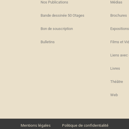
Nos Publications
Médias
Bande dessinée 50 Otages
Brochures
Bon de souscription
Expositions
s
Bulletins
Films et Vi
Liens avec 
Livres
Théâtre
Web
Mentions légales
Politique de confidentialité