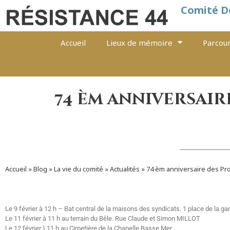
Comité D
Accueil
Lieux de mémoire
Parcour
74 èm anniversaire
Accueil
»
Blog
»
La vie du comité
»
Actualités
»
74 èm anniversaire des Pro
Le 9 février à 12 h – Bat central de la maisons des syndicats. 1 place de la gar
Le 11 février à 11 h au terrain du Bêle. Rue Claude et Simon MILLOT
Le 12 février ) 11 h au Cimetière de la Chapelle Basse Mer