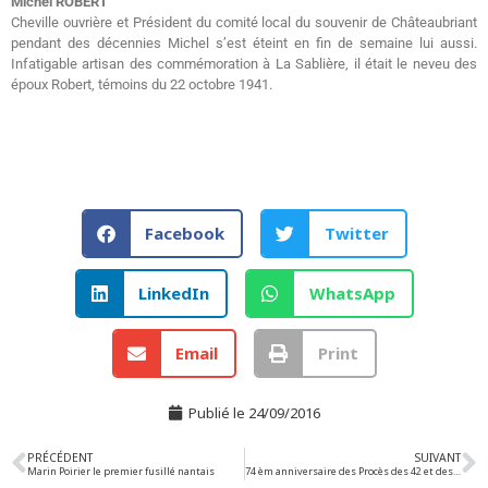
Michel ROBERT
Cheville ouvrière et Président du comité local du souvenir de Châteaubriant
pendant des décennies Michel s’est éteint en fin de semaine lui aussi.
Infatigable artisan des commémoration à La Sablière, il était le neveu des
époux Robert, témoins du 22 octobre 1941.
Facebook
Twitter
LinkedIn
WhatsApp
Email
Print
Publié le
24/09/2016
PRÉCÉDENT
SUIVANT
Marin Poirier le premier fusillé nantais
74 èm anniversaire des Procès des 42 et des 16 FTP Nantais