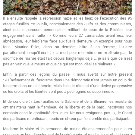
Il a ensuite rappelé la répression nazie et les lieux de l’exécution des 95
otages fusillés ce jour-là, principalement des Juifs et des communistes,
ainsi que le parcours personnel et militant de ceux de la Blisière, leur
engagement sans faille : « Comme leurs 27 camarades avant eux, leur
abnégation, leur héroïsme face aux fusils demeure un exemple pour nous
tous. Maurice Pillet, dans sa dernière lettre à sa femme, l’illustre
parfaitement lorsqu’il écrit : « la mort pour moi-même ne m’effraie pas, le
sacrifice de ma vie était fait depuis longtemps déjà … je sais que ce n’est
pas en vain que je meurs et que ce qui est mon idéal se réalisera ».
Enfin, à partir des leçons du passé, il nous avertit sur notre présent
: « L’avènement du fascisme dans une démocratie n’est jamais un coup de
tonnerre dans un ciel serein. Mais bien le résultat d’une dérive progressive
où les droits et les libertés sont peu à peu rognés ou supprimés ».
Et de conclure : « Les fusillés de la Sablière et de la Blisière, les résistants
ont maintenu haut le flambeau de la liberté et de la paix. Inscrivons nos
combats dans la continuité des leurs. Ne nous résignons pas ! », le Chant
des partisans retentissant, repris en chœur par l’ensemble des participants.
Madame le Maire et le personnel de mairie étaient remerciés pour leurs
concours au bon déroulement de la cérémonie, et rendez-vous était donné à