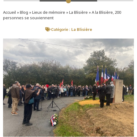
Accueil
»
Blog
»
Lieux de mémoire
»
La Blisière
»
A la Blisière, 200
personnes se souviennent
La Blisière
Catégorie :