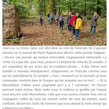
Jean-Luc Le Drenn, dans son allocution au nom de l’Amicale, de s’appuyer
ensuite sur le journal de Pierre Rigaud pour décrire cette journée tragique :
« Encore une journée qui restera mémorable, tragiquement mémorable. Le
crime n’y a pas été, pour nous, poussé à l’ampleur de celui du 22 octobre. Il
est cependant de ces actes qui ne s’oublient jamais … 9 des nôtres sont
tombés à nouveau héroïquement, stoïquement, en Français comme ceux
qui les précédèrent le 22 octobre ». Puis « revenant sur le moment où leurs
camarades montent dans le fourgon qui les emporte vers la mort … « Et la
Marseillaise s’élève aussi poignante qu’il y a 7 semaines. Un frisson
parcourt notre échine. Mais raidis sous le malheur et gonflés par l’espoir
nous lançons notre Marseillaise, celle que nous savons chanter. Nos voix se
conjuguent, celles de ceux qui restent, celles de ceux qui partent, aussi
confiants devant les fusils de l’ennemi que nous devant la noire terreur qui
s’étend sur nos têtes ».