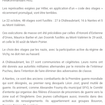
Feldkommandant Hotz.
Les représailles exigées par Hitler, en application d’un « code des otages »
récemment promulgué, vont être terribles.
Le 22 octobre, 48 otages sont fusillés : 27 à Châteaubriant, 16 à Nantes et 5
au Mont-Valérien.
Ces exécutions de masse ont été précédées par celles d’Honoré d’Estienne
d’Orves, Maurice Barlier et Jan Doornik fusillés au Mont-Valérien le 29 août,
et celle le 30 août de Marin Poirier.
Le choix des otages par les nazis, avec la participation active du régime de
Vichy, ne doit rien au hasard.
A Châteaubriant, les 27 sont communistes et cégétistes. Leurs noms ont
été donnés aux autorités militaires allemandes par le ministre de l’intérieur
Pucheu, dans l’intention de faire éliminer des adversaires de classe.
A Nantes, ce sont des anciens combattants de la Première guerre mondiale
qui sont désignés, au premier rang desquels Léon Jost, grand mutilé de
guerre. Ils animent, comme Alexandre Fourny élu municipal SFIO, le Comité
d’entente qui organise des filières d’évasion de prisonniers de guerre vers la
zone sud et l’Angleterre. Des jeunes catholiques aussi, investis dans des
activités de renseignements. Ils appartiennent aux groupes Bouvron,