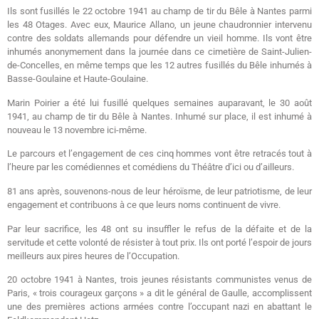
Ils sont fusillés le 22 octobre 1941 au champ de tir du Bêle à Nantes parmi
les 48 Otages. Avec eux, Maurice Allano, un jeune chaudronnier intervenu
contre des soldats allemands pour défendre un vieil homme. Ils vont être
inhumés anonymement dans la journée dans ce cimetière de Saint-Julien-
de-Concelles, en même temps que les 12 autres fusillés du Bêle inhumés à
Basse-Goulaine et Haute-Goulaine.
Marin Poirier a été lui fusillé quelques semaines auparavant, le 30 août
1941, au champ de tir du Bêle à Nantes. Inhumé sur place, il est inhumé à
nouveau le 13 novembre ici-même.
Le parcours et l’engagement de ces cinq hommes vont être retracés tout à
l’heure par les comédiennes et comédiens du Théâtre d’ici ou d’ailleurs.
81 ans après, souvenons-nous de leur héroïsme, de leur patriotisme, de leur
engagement et contribuons à ce que leurs noms continuent de vivre.
Par leur sacrifice, les 48 ont su insuffler le refus de la défaite et de la
servitude et cette volonté de résister à tout prix. Ils ont porté l’espoir de jours
meilleurs aux pires heures de l’Occupation.
20 octobre 1941 à Nantes, trois jeunes résistants communistes venus de
Paris, « trois courageux garçons » a dit le général de Gaulle, accomplissent
une des premières actions armées contre l’occupant nazi en abattant le