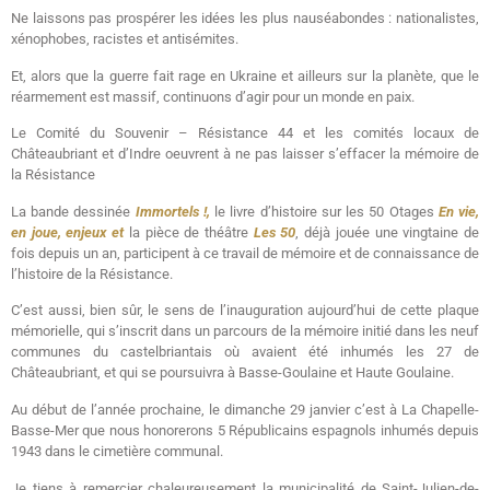
Ne laissons pas prospérer les idées les plus nauséabondes : nationalistes,
xénophobes, racistes et antisémites.
Et, alors que la guerre fait rage en Ukraine et ailleurs sur la planète, que le
réarmement est massif, continuons d’agir pour un monde en paix.
Le Comité du Souvenir – Résistance 44 et les comités locaux de
Châteaubriant et d’Indre oeuvrent à ne pas laisser s’effacer la mémoire de
la Résistance
La bande dessinée
Immortels !,
le livre d’histoire sur les 50 Otages
En vie,
en joue, enjeux et
la pièce de théâtre
Les 50
, déjà jouée une vingtaine de
fois depuis un an, participent à ce travail de mémoire et de connaissance de
l’histoire de la Résistance.
C’est aussi, bien sûr, le sens de l’inauguration aujourd’hui de cette plaque
mémorielle, qui s’inscrit dans un parcours de la mémoire initié dans les neuf
communes du castelbriantais où avaient été inhumés les 27 de
Châteaubriant, et qui se poursuivra à Basse-Goulaine et Haute Goulaine.
Au début de l’année prochaine, le dimanche 29 janvier c’est à La Chapelle-
Basse-Mer que nous honorerons 5 Républicains espagnols inhumés depuis
1943 dans le cimetière communal.
Je tiens à remercier chaleureusement la municipalité de Saint-Julien-de-