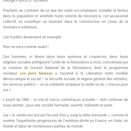
George-France 31 ou Hévin.
Pourtant, au contraire de ce que les nazis escomptaient, installer la terreur
dans la population et annihiler toute volonté de résistance, cet assassinat
collectif va constituer un tournant dans la construction en cours de la
résistance intérieure.
Les fusillés deviennent un exemple.
Rien ne sera comme avant !
Ces hommes, si divers dans leurs opinions et croyances, dans leurs
origines sociales préfigurent l’unité de la Résistance à venir, concrétisée par
la création du Conseil National de la Résistance, dont le programme
novateur
Les jours heureux
a façonné à la Libération notre modèle
démocratique et social – la Sécurité sociale, le régime général des retraites,
les services publics – où la solidarité remplace la vieille loi du « chacun pour
soi ».
L’esprit du CNR – le vrai et non la contrefaçon actuelle – doit continuer de
nous animer : pour une société humaine, ouverte, tolérante et juste.
Car « le ventre est encore fécond d’où a surgi la bête immonde », comme le
montre l’inquiétante progression de l’extrême-droite en France, en Italie, en
Suède et dans de nombreuses parties du monde.