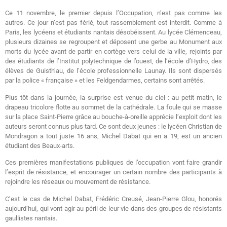
Ce 11 novembre, le premier depuis l’Occupation, n’est pas comme les
autres. Ce jour n’est pas férié, tout rassemblement est interdit. Comme à
Paris, les lycéens et étudiants nantais désobéissent. Au lycée Clémenceau,
plusieurs dizaines se regroupent et déposent une gerbe au Monument aux
morts du lycée avant de partir en cortège vers celui de la ville, rejoints par
des étudiants de l’Institut polytechnique de l’ouest, de l’école d’Hydro, des
élèves de Guisth’au, de l’école professionnelle Launay. Ils sont dispersés
par la police « française » et les Feldgendarmes, certains sont arrêtés.
Plus tôt dans la journée, la surprise est venue du ciel : au petit matin, le
drapeau tricolore flotte au sommet de la cathédrale. La foule qui se masse
sur la place Saint-Pierre grâce au bouche-à-oreille apprécie l’exploit dont les
auteurs seront connus plus tard. Ce sont deux jeunes : le lycéen Christian de
Mondragon a tout juste 16 ans, Michel Dabat qui en a 19, est un ancien
étudiant des Beaux-arts.
Ces premières manifestations publiques de l’occupation vont faire grandir
l’esprit de résistance, et encourager un certain nombre des participants à
rejoindre les réseaux ou mouvement de résistance.
C’est le cas de Michel Dabat, Frédéric Creusé, Jean-Pierre Glou, honorés
aujourd’hui, qui vont agir au péril de leur vie dans des groupes de résistants
gaullistes nantais.