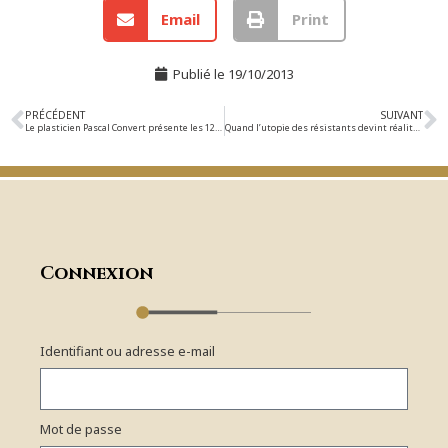
Email
Print
Publié le
19/10/2013
PRÉCÉDENT
SUIVANT
Le plasticien Pascal Convert présente les 12 et 13 octobre au Cinématographe son travail de cinéaste
Quand l’utopie des résistants devint réalité, le film les Jours heureux, de Gilles Perret, retrace la véritable histoire de la création du modèle social français.
Connexion
Identifiant ou adresse e-mail
Mot de passe