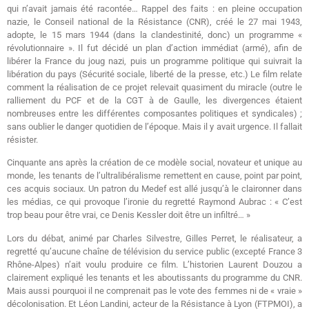
qui n’avait jamais été racontée… Rappel des faits : en pleine occupation
nazie, le Conseil national de la Résistance (CNR), créé le 27 mai 1943,
adopte, le 15 mars 1944 (dans la clandestinité, donc) un programme «
révolutionnaire ». Il fut décidé un plan d’action immédiat (armé), afin de
libérer la France du joug nazi, puis un programme politique qui suivrait la
libération du pays (Sécurité sociale, liberté de la presse, etc.) Le film relate
comment la réalisation de ce projet relevait quasiment du miracle (outre le
ralliement du PCF et de la CGT à de Gaulle, les divergences étaient
nombreuses entre les différentes composantes politiques et syndicales) ;
sans oublier le danger quotidien de l’époque. Mais il y avait urgence. Il fallait
résister.
Cinquante ans après la création de ce modèle social, novateur et unique au
monde, les tenants de l’ultralibéralisme remettent en cause, point par point,
ces acquis sociaux. Un patron du Medef est allé jusqu’à le claironner dans
les médias, ce qui provoque l’ironie du regretté Raymond Aubrac : « C’est
trop beau pour être vrai, ce Denis Kessler doit être un infiltré… »
Lors du débat, animé par Charles Silvestre, Gilles Perret, le réalisateur, a
regretté qu’aucune chaîne de télévision du service public (excepté France 3
Rhône-Alpes) n’ait voulu produire ce film. L’historien Laurent Douzou a
clairement expliqué les tenants et les aboutissants du programme du CNR.
Mais aussi pourquoi il ne comprenait pas le vote des femmes ni de « vraie »
décolonisation. Et Léon Landini, acteur de la Résistance à Lyon (FTPMOI), a