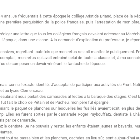
4 ans. Je fréquentais à cette époque le collège Aristide Briand, place de la Répu
 première perquisition de la police française, puis l’arrestation de mon père, 
 rédiger une lettre que tous les collégiens français devaient adresser au Maréc
re à l’époque, dans une classe. A la demande d’explication du professeur, je ré
éhensives, regrettant toutefois que mon refus se soit manifesté publiquement. En 
 comptait, mon refus qui avait entraîné celui de toute la classe, et, à ma connai
refus de composer un devoir vénérant le fantoche de l’époque.
mais connu l’exacte identité. J’acceptai de participer aux activités du Front Nat
e et au lycée Clemenceau.
âteaubriant nous parlait des camarades affectés à la baraque des otages. C’est l
 fut fait le choix de Pétain et de Pucheu, mon père fut épargné.
nt, le paquet de planches sur lesquelles les fusillés avaient écrit, en plus de l
 Elles en furent sorties par le camarade Roger Puybouffat2, dentiste à Châ
pris par ce camarade.
 le dentiste. Je ne pouvais y rester, les enfants étaient jeunes et bavards. Mun
 Nantes.
ent tout se passa bien et les planches, cachées en lieu sûr, sont aujour-d’hui au