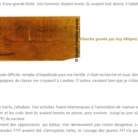
i d’une grande fierté. Ces hommes étaient morts, ils avaient tout donné, il falla
Planche gravée par Guy Môquet, 
de difficile, remplie d’inquiétude pour ma famille. Il était recherché et nous 
ompagnes de classe me croyaient à Londres. D’autres savaient bien que je n’étais
s tracts, j’étudiais. Ces activités furent interrompues à l’arrestation de maman e
et les colis dont ils avaient besoin en prison, pour survivre. Jusqu’au jour où
PF) du secteur.
rement des oppresseurs, qui battus, n’en demeuraient pas moins dangereux. L
rades FTP avaient été clairvoyants; hélas, le courage des jeunes FFI n’a pa