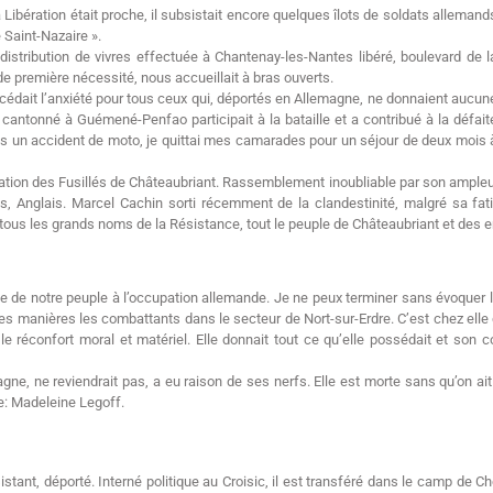
La Libération était proche, il subsistait encore quelques îlots de soldats allemand
 Saint-Nazaire ».
istribution de vivres effectuée à Chantenay-les-Nantes libéré, boulevard de l
s de première nécessité, nous accueillait à bras ouverts.
ccédait l’anxiété pour tous ceux qui, déportés en Allemagne, ne donnaient aucun
n cantonné à Guémené-Penfao participait à la bataille et a contribué à la défait
s un accident de moto, je quittai mes camarades pour un séjour de deux mois 
oration des Fusillés de Châteaubriant. Rassemblement inoubliable par son ampleu
, Anglais. Marcel Cachin sorti récemment de la clandestinité, malgré sa fati
e tous les grands noms de la Résistance, tout le peuple de Châteaubriant et des e
ce de notre peuple à l’occupation allemande. Je ne peux terminer sans évoquer l
les manières les combattants dans le secteur de Nort-sur-Erdre. C’est chez elle q
 le réconfort moral et matériel. Elle donnait tout ce qu’elle possédait et son 
agne, ne reviendrait pas, a eu raison de ses nerfs. Elle est morte sans qu’on ait
e: Madeleine Legoff.
ant, déporté. Interné politique au Croisic, il est transféré dans le camp de Cho