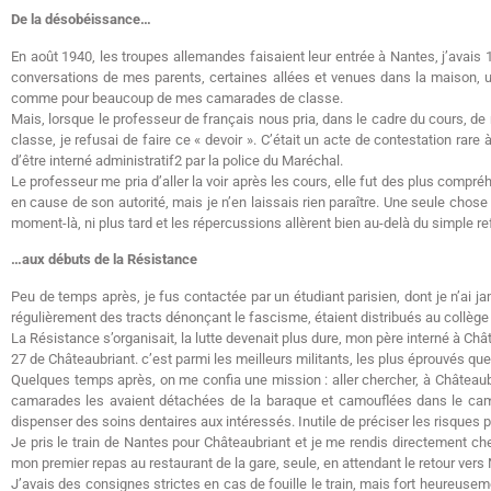
De la désobéissance…
En août 1940, les troupes allemandes faisaient leur entrée à Nantes, j’avais 1
conversations de mes parents, certaines allées et venues dans la maison, une
comme pour beaucoup de mes camarades de classe.
Mais, lorsque le professeur de français nous pria, dans le cadre du cours, de
classe, je refusai de faire ce « devoir ». C’était un acte de contestation ra
d’être interné administratif2 par la police du Maréchal.
Le professeur me pria d’aller la voir après les cours, elle fut des plus compr
en cause de son autorité, mais je n’en laissais rien paraître. Une seule chose
moment-là, ni plus tard et les répercussions allèrent bien au-delà du simple 
…aux débuts de la Résistance
Peu de temps après, je fus contactée par un étudiant parisien, dont je n’ai ja
régulièrement des tracts dénonçant le fascisme, étaient distribués au collèg
La Résistance s’organisait, la lutte devenait plus dure, mon père interné à Ch
27 de Châteaubriant. c’est parmi les meilleurs militants, les plus éprouvés que
Quelques temps après, on me confia une mission : aller chercher, à Châteaubria
camarades les avaient détachées de la baraque et camouflées dans le camp.
dispenser des soins dentaires aux intéressés. Inutile de préciser les risques 
Je pris le train de Nantes pour Châteaubriant et je me rendis directement chez
mon premier repas au restaurant de la gare, seule, en attendant le retour vers
J’avais des consignes strictes en cas de fouille le train, mais fort heureusem