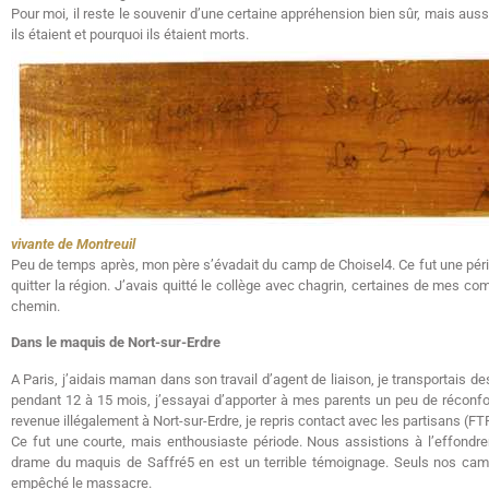
Pour moi, il reste le souvenir d’une certaine appréhension bien sûr, mais auss
ils étaient et pourquoi ils étaient morts.
vivante de Montreuil
Peu de temps après, mon père s’évadait du camp de Choisel4. Ce fut une pério
quitter la région. J’avais quitté le collège avec chagrin, certaines de mes c
chemin.
Dans le maquis de Nort-sur-Erdre
A Paris, j’aidais maman dans son travail d’agent de liaison, je transportais de
pendant 12 à 15 mois, j’essayai d’apporter à mes parents un peu de réconfort 
revenue illégalement à Nort-sur-Erdre, je repris contact avec les partisans (FT
Ce fut une courte, mais enthousiaste période. Nous assistions à l’effond
drame du maquis de Saffré5 en est un terrible témoignage. Seuls nos cama
empêché le massacre.