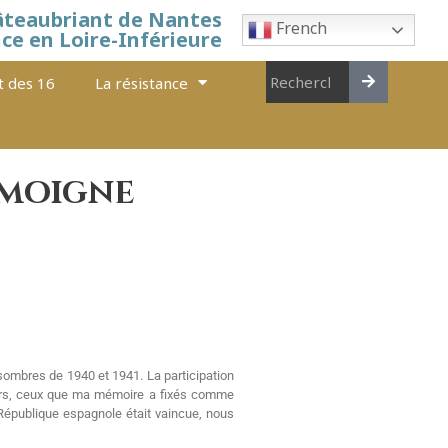
âteaubriant de Nantes
French
nce en Loire-Inférieure
t des 16
La résistance
témoigne
sombres de 1940 et 1941. La participation
enirs, ceux que ma mémoire a fixés comme
a République espagnole était vaincue, nous