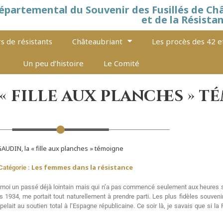
épartemental du Souvenir des Fusillés de Ch
et de la Résista
s de résistants
Châteaubriant
Les procès des 42 e
Un peu d’histoire
Le Comité
« fille aux planches » 
AUDIN, la « fille aux planches » témoigne
Les femmes dans la résistance
Catégorie :
ur moi un passé déjà lointain mais qui n’a pas commencé seulement aux heures 
s 1934, me portait tout naturellement à prendre parti. Les plus fidèles souv
pelait au soutien total à l’Espagne républicaine. Ce soir là, je savais que si l