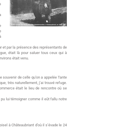
s
a
e
e
à
r et par la présence des représentants de
gue, était là pour saluer tous ceux qui à
nvirons était venu.
e souvenir de celle qu’on a appelée Tante
ue, très naturellement, j’ai trouvé refuge.
commerce était le lieu de rencontre où se
 pu lui témoigner comme il eût fallu notre
isel à Châteaubriant d’où il s’évade le 24