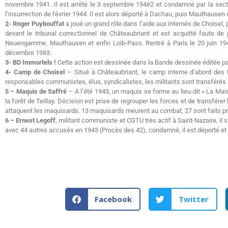
novembre 1941. Il est arrêté le 3 septembre 194é2 et condamné par la sectio
l’insurrection de février 1944. Il est alors déporté à Dachau, puis Mauthausen d
2- Roger Puybouffat
a joué un grand rôle dans l’aide aux internés de Choisel
devant le tribunal correctionnel de Châteaubriant et est acquitté faute d
Neuengamme, Mauthausen et enfin Loib-Pass. Rentré à Paris le 20 juin 1945
décembre 1983.
3- BD Immortels !
Cette action est dessinée dans la Bande dessinée éditée par
4- Camp de Choisel
– Situé à Châteaubriant, le camp interne d’abord des 
responsables communistes, élus, syndicalistes, les militants sont transférés à 
5 – Maquis de Saffré
– A l’été 1943, un maquis se forme au lieu-dit « La Ma
la forêt de Teillay. Décision est prise de regrouper les forces et de transférer
attaquent les maquisards. 13 maquisards meurent au combat, 27 sont faits pris
6 – Ernest Legoff
, militant communiste et CGTU très actif à Saint-Nazaire, il 
avec 44 autres accusés en 1943 (Procès des 42), condamné, il est déporté et
Facebook
Twitter