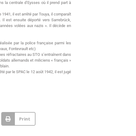
s la centrale d’Eysses où il prend part à
941, il est arrêté par Touya, il comparaît
 Il est ensuite déporté vers Sarrebrück,
 années volées aux nazis ». Il décède en
alisée par la police française parmi les
vaux, Fontevrault etc)
nes réfractaires au STO s’entraînent dans
soldats allemands et miliciens « français »
blain.
té par le SPAC le 12 août 1942, il est jugé
Print