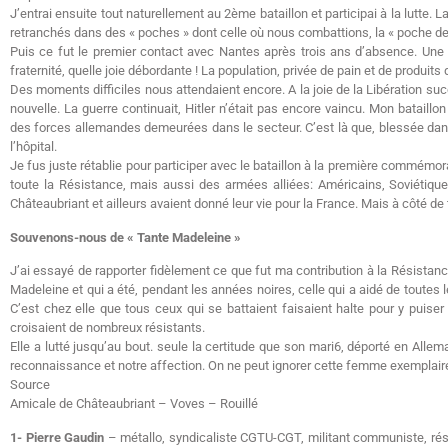
J’entrai ensuite tout naturellement au 2ème bataillon et participai à la lutte. 
retranchés dans des « poches » dont celle où nous combattions, la « poche de
Puis ce fut le premier contact avec Nantes après trois ans d’absence. Une d
fraternité, quelle joie débordante ! La population, privée de pain et de produit
Des moments difficiles nous attendaient encore. A la joie de la Libération su
nouvelle. La guerre continuait, Hitler n’était pas encore vaincu. Mon bataillo
des forces allemandes demeurées dans le secteur. C’est là que, blessée dan
l’hôpital.
Je fus juste rétablie pour participer avec le bataillon à la première commém
toute la Résistance, mais aussi des armées alliées: Américains, Soviétiques
Châteaubriant et ailleurs avaient donné leur vie pour la France. Mais à côté d
Souvenons-nous de « Tante Madeleine »
J’ai essayé de rapporter fidèlement ce que fut ma contribution à la Résistan
Madeleine et qui a été, pendant les années noires, celle qui a aidé de toutes 
C’est chez elle que tous ceux qui se battaient faisaient halte pour y puiser
croisaient de nombreux résistants.
Elle a lutté jusqu’au bout. seule la certitude que son mari6, déporté en Allem
reconnaissance et notre affection. On ne peut ignorer cette femme exemplair
Source
Amicale de Châteaubriant – Voves – Rouillé
1- Pierre Gaudin
– métallo, syndicaliste CGTU-CGT, militant communiste, résist