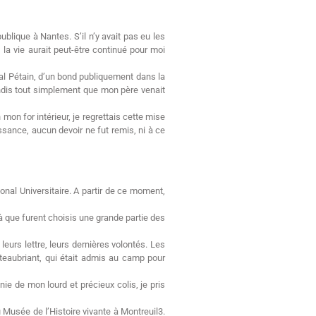
blique à Nantes. S’il n’y avait pas eu les
la vie aurait peut-être continué pour moi
hal Pétain, d’un bond publiquement dans la
pondis tout simplement que mon père venait
mon for intérieur, je regrettais cette mise
ssance, aucun devoir ne fut remis, ni à ce
ional Universitaire. A partir de ce moment,
à que furent choisis une grande partie des
eurs lettre, leurs dernières volontés. Les
teaubriant, qui était admis au camp pour
ie de mon lourd et précieux colis, je pris
 Musée de l’Histoire vivante à Montreuil3.