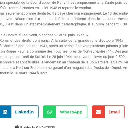
n spéciale de la Cour d’appel de Paris, il est emprisonné à la Santé puis dan
’où il rentre à Nantes en juillet 1945 et reprend le combat.
, pas seulement comme dentiste. Il a payé cher son engagement. Le 13 décembre 1
e preuves. Néanmoins il n’est pas libéré mais interné dans le camp de Voves.
, il est dans un état médicalement catastrophique. Il survivra pendant « 38
 le Comité du souvenir, planches 25 et 26 puis 36 et 37.
Roms et des droits communs. A la suite de la grande rafle d’octobre 194à , ré
Choisel à partir de mai 1941, après un périple à travers plusieurs prisons (Clair
ison Rouge » sur la commune des Touches, près de Nort-sur-Erdre (44). Des jeu
 le maquis en forêt de Saffré. Le 28 juin 1944, peu avant le lever du jour, 2 500 
onniers et sont fusillés le lendemain au château de la Bouvardière, à Saint-Her
s’installe à Nort-sur-Erdre comme gérant d’un magasin des Docks de l’Ouest. Arrê
 meurt le 15 mars 1944 à Dora.
LinkedIn
WhatsApp
Email
Publié le
01/04/2020