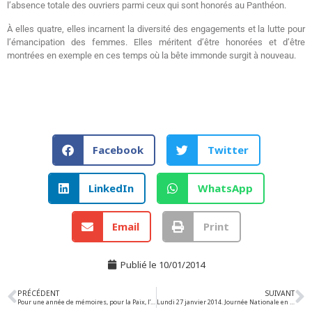
l’absence totale des ouvriers parmi ceux qui sont honorés au Panthéon.
À elles quatre, elles incarnent la diversité des engagements et la lutte pour
l’émancipation des femmes. Elles méritent d’être honorées et d’être
montrées en exemple en ces temps où la bête immonde surgit à nouveau.
Facebook
Twitter
LinkedIn
WhatsApp
Email
Print
Publié le
10/01/2014
PRÉCÉDENT
SUIVANT
Pour une année de mémoires, pour la Paix, l’entente et la solidarité entre les peuples faisons de 2014 une année de progrès de la démocratie..
Lundi 27 janvier 2014. Journée Nationale en mémoire des victimes de l’Holocauste et des crimes contre l’humanité