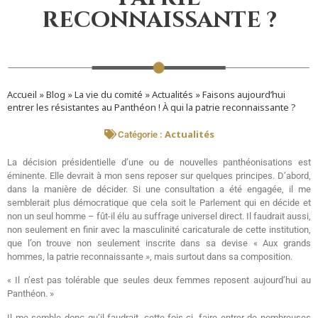
reconnaissante ?
Accueil
»
Blog
»
La vie du comité
»
Actualités
»
Faisons aujourd’hui
entrer les résistantes au Panthéon ! À qui la patrie reconnaissante ?
Actualités
Catégorie :
La décision présidentielle d’une ou de nouvelles panthéonisations est
éminente. Elle devrait à mon sens reposer sur quelques principes. D’abord,
dans la manière de décider. Si une consultation a été engagée, il me
semblerait plus démocratique que cela soit le Parlement qui en décide et
non un seul homme – fût-il élu au suffrage universel direct. Il faudrait aussi,
non seulement en finir avec la masculinité caricaturale de cette institution,
que l’on trouve non seulement inscrite dans sa devise « Aux grands
hommes, la patrie reconnaissante », mais surtout dans sa composition.
« Il n’est pas tolérable que seules deux femmes reposent aujourd’hui au
Panthéon. »
Il me semble donc qu’il faudrait, cette fois-ci, faire entrer de nombreuses