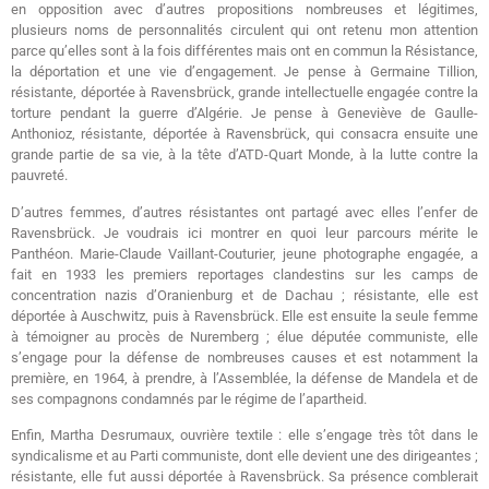
en opposition avec d’autres propositions nombreuses et légitimes,
plusieurs noms de personnalités circulent qui ont retenu mon attention
parce qu’elles sont à la fois différentes mais ont en commun la Résistance,
la déportation et une vie d’engagement. Je pense à Germaine Tillion,
résistante, déportée à Ravensbrück, grande intellectuelle engagée contre la
torture pendant la guerre d’Algérie. Je pense à Geneviève de Gaulle-
Anthonioz, résistante, déportée à Ravensbrück, qui consacra ensuite une
grande partie de sa vie, à la tête d’ATD-Quart Monde, à la lutte contre la
pauvreté.
D’autres femmes, d’autres résistantes ont partagé avec elles l’enfer de
Ravensbrück. Je voudrais ici montrer en quoi leur parcours mérite le
Panthéon. Marie-Claude Vaillant-Couturier, jeune photographe engagée, a
fait en 1933 les premiers reportages clandestins sur les camps de
concentration nazis d’Oranienburg et de Dachau ; résistante, elle est
déportée à Auschwitz, puis à Ravensbrück. Elle est ensuite la seule femme
à témoigner au procès de Nuremberg ; élue députée communiste, elle
s’engage pour la défense de nombreuses causes et est notamment la
première, en 1964, à prendre, à l’Assemblée, la défense de Mandela et de
ses compagnons condamnés par le régime de l’apartheid.
Enfin, Martha Desrumaux, ouvrière textile : elle s’engage très tôt dans le
syndicalisme et au Parti communiste, dont elle devient une des dirigeantes ;
résistante, elle fut aussi déportée à Ravensbrück. Sa présence comblerait