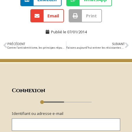
Email
Print
Publié le
07/01/2014
PRÉCÉDENT
SUIVANT
Contre l’antisémitisme, les principes républicains doivent triompher
Faisons aujourd’hui entrer les résistantes au Panthéon ! À qui la patrie reconnaissante ?
Connexion
Identifiant ou adresse e-mail