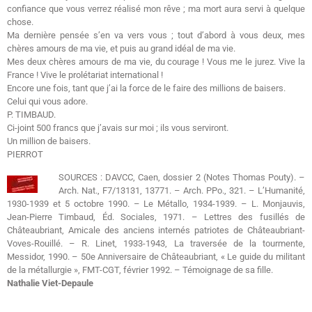
confiance que vous verrez réalisé mon rêve ; ma mort aura servi à quelque
chose.
Ma dernière pensée s’en va vers vous ; tout d’abord à vous deux, mes
chères amours de ma vie, et puis au grand idéal de ma vie.
Mes deux chères amours de ma vie, du courage ! Vous me le jurez. Vive la
France ! Vive le prolétariat international !
Encore une fois, tant que j’ai la force de le faire des millions de baisers.
Celui qui vous adore.
P. TIMBAUD.
Ci-joint 500 francs que j’avais sur moi ; ils vous serviront.
Un million de baisers.
PIERROT
SOURCES :
DAVCC, Caen, dossier 2 (Notes Thomas Pouty). –
Arch. Nat., F7/13131, 13771. – Arch. PPo., 321. – L’Humanité,
1930-1939 et 5 octobre 1990. – Le Métallo, 1934-1939. – L. Monjauvis,
Jean-Pierre Timbaud, Éd. Sociales, 1971. – Lettres des fusillés de
Châteaubriant, Amicale des anciens internés patriotes de Châteaubriant-
Voves-Rouillé. – R. Linet, 1933-1943, La traversée de la tourmente,
Messidor, 1990. – 50e Anniversaire de Châteaubriant, « Le guide du militant
de la métallurgie », FMT-CGT, février 1992. – Témoignage de sa fille.
Nathalie Viet-Depaule