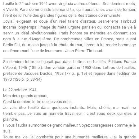
fusillé le 22 octobre 1941 avec vingt-six autres détenus. Ses derniers mots,
« Vive le Parti communiste allemand ! », qu’il aurait criés avant de tomber,
firent de lui l’une des grandes figures de la Résistance communiste.
Jovial, exigeant et doué d’un réel talent d’orateur, Jean-Pierre Timbaud
incarna longtemps l’image du métallurgiste parisien qui consacra sa vie à
servir un idéal révolutionnaire. Paris honora sa mémoire en donnant son
nom à la rue d’Angoulême. De nombreuses villes en France, mais aussi
Berlin-Est, du moins jusqu’à la chute du mur, tinrent à lui rendre hommage
en dénommant l’une de leurs rues : Jean-Pierre-Timbaud.
Sa dernière lettre ne figurait pas dans Lettres de fusillés, Éditions France
d’Abord, 1946 (185 p.). Une version parut en 1958 dans Lettres de fusillés,
préface de Jacques Duclos, 1958 (77 p., p. 19) et reprise dans l’édition de
1970 (126 p., p. 33-34)
Le 22 octobre 1941.
Mes deux grands amours,
C’est la dernière lettre que je vous écris.
Je vais être fusillé dans quelques instants. Mais, chéris, ma main ne
tremble pas. Je suis un honnête travailleur ; c’est vous deux qui êtes à
plaindre.
II vous faudra surmonter ce grand malheur. Soyez courageuses comme je le
suis.
Toute ma vie j’ai combattu pour une humanité meilleure. J’ai la grande