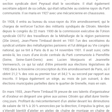
section syndicale dont Peyraud était le secrétaire. Il était également
secrétaire adjoint de sa cellule, qui était rattachée au sixième rayon du Parti
communiste. Il se maria en 1927 avec une mécanicienne en chaussures.
En 1928, il entra au bureau du sous-rayon du XVe arrondissement, qui le
chargea de renforcer l’action des militants syndiqués de Citroën. Membre
depuis le congrès du 22 mars 1930 de la commission exécutive de l’Union
syndicale CGTU des travailleurs de la Métallurgie de la région parisienne
(20e Union), Jean-Pierre Timbaud devint en 1931 l’un des secrétaires du
syndicat unitaire des métallurgistes parisiens et fut délégué au VIe congrès
national, qui se tint à Paris du 8 au 14 novembre 1931. Il avait suivi, cette
année-là, les cours d’une école centrale du Parti communiste à Pierrefitte
(Seine, Seine-Saint-Denis) avec Lucien Monjauvis et Jeannette
Vermeersch, ce qui lui valut d’être présenté aux élections législatives de
1932 dans la troisième circonscription du XVe arrondissement de Paris, où il
obtint 21,2 % des voix au premier tour et 34,2 % au second par rapport aux
inscrits. Il brigua également un siège, au mois de juin suivant, à des
élections municipales partielles dans le quartier de Grenelle, mais en vain.
En mars 1933, Jean-Pierre Timbaud fit preuve de ses talents d’organisateur
et d’orateur en dirigeant une grève aux usines Citroën qui allait durer trente-
cinq jours. Profitant du mécontentement d’un atelier devant les diminutions
de salaire de 18 % à 20 % annoncées par la direction, il impulsa la grève, qui
s’étendit bientôt d’atelier en atelier, de chaîne de montage en chaîne de