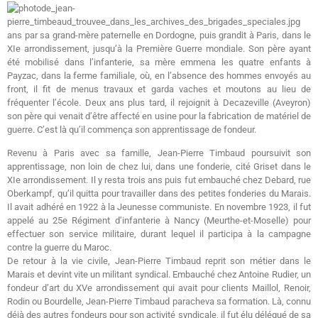
ans par sa grand-mère paternelle en Dordogne, puis grandit à Paris, dans le
XIe arrondissement, jusqu’à la Première Guerre mondiale. Son père ayant
été mobilisé dans l’infanterie, sa mère emmena les quatre enfants à
Payzac, dans la ferme familiale, où, en l’absence des hommes envoyés au
front, il fit de menus travaux et garda vaches et moutons au lieu de
fréquenter l’école. Deux ans plus tard, il rejoignit à Decazeville (Aveyron)
son père qui venait d’être affecté en usine pour la fabrication de matériel de
guerre. C’est là qu’il commença son apprentissage de fondeur.
Revenu à Paris avec sa famille, Jean-Pierre Timbaud poursuivit son
apprentissage, non loin de chez lui, dans une fonderie, cité Griset dans le
XIe arrondissement. Il y resta trois ans puis fut embauché chez Debard, rue
Oberkampf, qu’il quitta pour travailler dans des petites fonderies du Marais.
Il avait adhéré en 1922 à la Jeunesse communiste. En novembre 1923, il fut
appelé au 25e Régiment d’infanterie à Nancy (Meurthe-et-Moselle) pour
effectuer son service militaire, durant lequel il participa à la campagne
contre la guerre du Maroc.
De retour à la vie civile, Jean-Pierre Timbaud reprit son métier dans le
Marais et devint vite un militant syndical. Embauché chez Antoine Rudier, un
fondeur d’art du XVe arrondissement qui avait pour clients Maillol, Renoir,
Rodin ou Bourdelle, Jean-Pierre Timbaud paracheva sa formation. Là, connu
déjà des autres fondeurs pour son activité syndicale, il fut élu délégué de sa