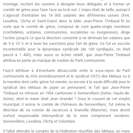
montage, incitant les ouvriers à désigner leurs délégués et à former un
comité de grève pour faire face au lock-out. L’enjeu était de taille, puisqu’il
s’agissait d’entraîner les 18 000 salariés des différentes usines (XVe,
Levallois, Clichy et Saint-Ouen) dans la lutte. Jean-Pierre Timbaud fit en
sorte que le comité de grève, composé de cent quatre-vingts membres
(confédérés, unitaires, communistes, socialistes ou inorganisés), dirige
l’action jusqu’à ce que la direction consente à ne diminuer les salaires que
de 9 à 10 % et à lever les sanctions pour fait de grève. Ce fut un succès
incontestable pour la dynamique syndicale (de 100 syndiqués, on était
passé à 1 400), mais aussi un échec relatif, que Jean-Pierre Timbaud
attribua en partie au manque de soutien du Parti communiste.
Faut-il attribuer à d’éventuels désaccords entre le sous-rayon du Parti
communiste du XVe arrondissement et le syndicat CGTU des Métaux ou à
la manière dont cette grève fut menée, ou encore à la seule difficulté pour le
syndicat des Métaux de payer un permanent, le fait que Jean-Pierre
Timbaud se retrouve en 1934 cantonnier à Gennevilliers (Seine, Hauts-de-
Seine), dont le maire était Jean Grandel ? Sous le couvert de cet emploi
municipal, il anima le comité de chômeurs de Gennevilliers, fut même le
directeur de sa colonie de vacances à Granville (Manche), mais devint
surtout responsable intersyndical de la zone comprenant Asnières,
Gennevilliers, Levallois, Clichy et Colombes.
Il fallut attendre le congrès de la Fédération réunifiée des Métaux, en mars