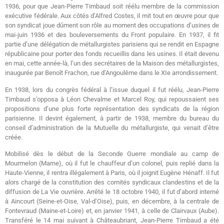
1936, pour que Jean-Pierre Timbaud soit réélu membre de la commission
exécutive fédérale. Aux côtés d’Alfred Costes, il mit tout en œuvre pour que
son syndicat joue dûment son rôle au moment des occupations d’usines de
mai-juin 1936 et des bouleversements du Front populaire. En 1937, il fit
partie d’une délégation de métallurgistes parisiens qui se rendit en Espagne
républicaine pour porter des fonds recueillis dans les usines. Il était devenu
en mai, cette année-là, l’un des secrétaires de la Maison des métallurgistes,
inaugurée par Benoît Frachon, rue d’Angoulême dans le XIe arrondissement.
En 1938, lors du congrès fédéral à l’issue duquel il fut réélu, Jean-Pierre
Timbaud s’opposa à Léon Chevalme et Marcel Roy, qui repoussaient ses
propositions d’une plus forte représentation des syndicats de la région
parisienne. Il devint également, à partir de 1938, membre du bureau du
conseil d’administration de la Mutuelle du métallurgiste, qui venait d’être
créée.
Mobilisé dès le début de la Seconde Guerre mondiale au camp de
Mourmelon (Marne), où il fut le chauffeur d’un colonel, puis replié dans la
Haute-Vienne, il rentra illégalement à Paris, où il joignit Eugène Hénaff. Il fut
alors chargé de la constitution des comités syndicaux clandestins et de la
diffusion de La Vie ouvrière. Arrêté le 18 octobre 1940, il fut d’abord interné
à Aincourt (Seine-et-Oise, Val-d’Oise), puis, en décembre, à la centrale de
Fontevraud (Maine-et-Loire) et, en janvier 1941, à celle de Clairvaux (Aube).
Transféré le 14 mai suivant à Châteaubriant, Jean-Pierre Timbaud a été