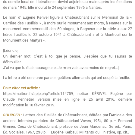
du comité local de Libération et devint adjointe au maire après les élections
de mars 1945. Elle mourut le 24 septembre 1976 à Nantes.
Le nom d’ Eugène Kérivel figure à Châteaubriant sur le Mémorial de la «
Carrière des Fusillés » , à Indre sur le monument aux morts, à Nantes sur le
monument commémoratif des 50 otages, à Bagneux sur la stèle « aux 27
héros fusillés le 22 octobre 1941 à Châteaubriant » et à Montreuil sur le
Monument des Martyrs -.
|Léoncie,
Un dernier mot. C’est à toi que je pense. J’espère que tu sauras te
débrouiller.
J’ai vu que tu étais courageuse. Je m’en vais avec moins de regret…|
La lettre a été censurée par ses geôliers allemands qui ont coupé la feuille.
Pour citer cet article :
https://maitron.fr/spip.php?article114759, notice KÉRIVEL Eugène par
Claude Pennetier, version mise en ligne le 25 avril 2016, dernière
modification le 18 février 2019.
SOURCES :
Lettres des fusillés de Châteaubriant, éditées par l’Amicale des
anciens internés patriotes de Châteaubriant-Voves, 1954, 80 p. – Fernand
Grenier, Ceux de Châteaubriant, préface de Jean Marcenac, 3e éd., Paris,
Éd. Sociales, 1967, 238 p. – Eugène Kerbaul, Militants du Finistère, op. cit..—