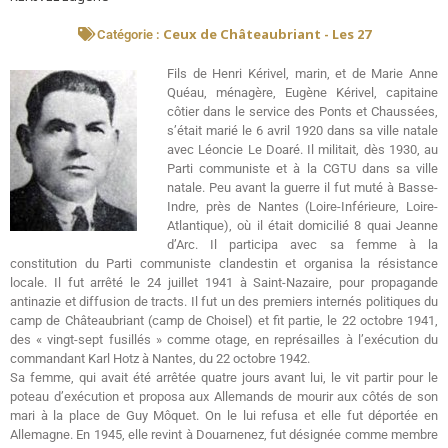
Ceux de Châteaubriant - Les 27
Catégorie :
Fils de Henri Kérivel, marin, et de Marie Anne
Quéau, ménagère, Eugène Kérivel, capitaine
côtier dans le service des Ponts et Chaussées,
s’était marié le 6 avril 1920 dans sa ville natale
avec Léoncie Le Doaré. Il militait, dès 1930, au
Parti communiste et à la CGTU dans sa ville
natale. Peu avant la guerre il fut muté à Basse-
Indre, près de Nantes (Loire-Inférieure, Loire-
Atlantique), où il était domicilié 8 quai Jeanne
d’Arc. Il participa avec sa femme à la
constitution du Parti communiste clandestin et organisa la résistance
locale. Il fut arrêté le 24 juillet 1941 à Saint-Nazaire, pour propagande
antinazie et diffusion de tracts. Il fut un des premiers internés politiques du
camp de Châteaubriant (camp de Choisel) et fit partie, le 22 octobre 1941,
des « vingt-sept fusillés » comme otage, en représailles à l’exécution du
commandant Karl Hotz à Nantes, du 22 octobre 1942.
Sa femme, qui avait été arrêtée quatre jours avant lui, le vit partir pour le
poteau d’exécution et proposa aux Allemands de mourir aux côtés de son
mari à la place de Guy Môquet. On le lui refusa et elle fut déportée en
Allemagne. En 1945, elle revint à Douarnenez, fut désignée comme membre