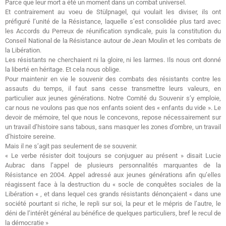
Parce que leur mort a été un moment dans un combat universel.
Et contrairement au voeu de Stülpnagel, qui voulait les diviser, ils ont
préfiguré l’unité de la Résistance, laquelle s’est consolidée plus tard avec
les Accords du Perreux de réunification syndicale, puis la constitution du
Conseil National de la Résistance autour de Jean Moulin et les combats de
la Libération.
Les résistants ne cherchaient ni la gloire, ni les larmes. Ils nous ont donné
la liberté en héritage. Et cela nous oblige.
Pour maintenir en vie le souvenir des combats des résistants contre les
assauts du temps, il faut sans cesse transmettre leurs valeurs, en
particulier aux jeunes générations. Notre Comité du Souvenir s’y emploie,
car nous ne voulons pas que nos enfants soient des « enfants du vide ». Le
devoir de mémoire, tel que nous le concevons, repose nécessairement sur
un travail d’histoire sans tabous, sans masquer les zones d’ombre, un travail
d’histoire sereine.
Mais il ne s’agit pas seulement de se souvenir.
« Le verbe résister doit toujours se conjuguer au présent » disait Lucie
Aubrac dans l’appel de plusieurs personnalités marquantes de la
Résistance en 2004. Appel adressé aux jeunes générations afin qu’elles
réagissent face à la destruction du « socle de conquêtes sociales de la
Libération « , et dans lequel ces grands résistants dénonçaient « dans une
société pourtant si riche, le repli sur soi, la peur et le mépris de l’autre, le
déni de l’intérêt général au bénéfice de quelques particuliers, bref le recul de
la démocratie »