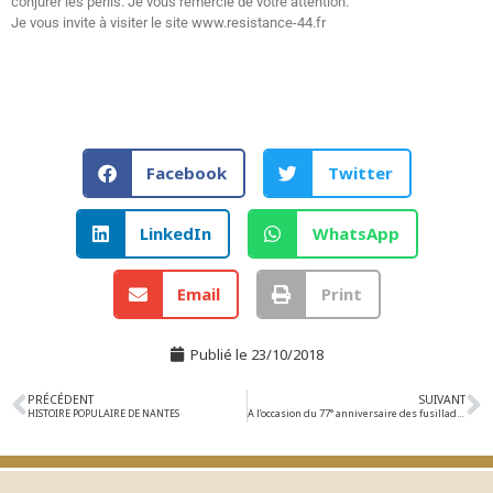
conjurer les périls. Je vous remercie de votre attention.
Je vous invite à visiter le site www.resistance-44.fr
Facebook
Twitter
LinkedIn
WhatsApp
Email
Print
Publié le
23/10/2018
PRÉCÉDENT
SUIVANT
HISTOIRE POPULAIRE DE NANTES
A l’occasion du 77° anniversaire des fusillades d’octobre 1941; Deux publications des Archives Municipales et de la direction du patrimoine de la Ville de Nantes