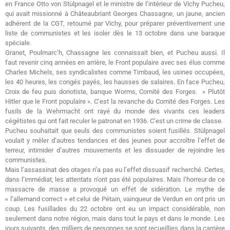
en France Otto von Stülpnagel et le ministre de l’intérieur de Vichy Pucheu,
qui avait missionné à Châteaubriant Georges Chassagne, un jaune, ancien
adhérent de la CGT, retourné par Vichy, pour préparer préventivement une
liste de communistes et les isoler dès le 13 octobre dans une baraque
spéciale.
Granet, Poulmarc’h, Chassagne les connaissait bien, et Pucheu aussi. Il
faut revenir cinq années en arrière, le Front populaire avec ses élus comme
Charles Michels, ses syndicalistes comme Timbaud, les usines occupées,
les 40 heures, les congés payés, les hausses de salaires. En face Pucheu,
Croix de feu puis doriotiste, banque Worms, Comité des Forges. » Plutôt
Hitler que le Front populaire ». C’est la revanche du Comité des Forges. Les
fusils de la Wehrmacht ont rayé du monde des vivants ces leaders
cégétistes qui ont fait reculer le patronat en 1936. C’est un crime de classe.
Pucheu souhaitait que seuls des communistes soient fusillés. Stülpnagel
voulait y mêler d’autres tendances et des jeunes pour accroître l’effet de
terreur, intimider d’autres mouvements et les dissuader de rejoindre les
communistes.
Mais l’assassinat des otages n’a pas eu l’effet dissuasif recherché. Certes,
dans l’immédiat, les attentats n’ont pas été populaires. Mais l’horreur de ce
massacre de masse a provoqué un effet de sidération. Le mythe de
« l’allemand correct » et celui de Pétain, vainqueur de Verdun en ont pris un
coup. Les fusillades du 22 octobre ont eu un impact considérable, non
seulement dans notre région, mais dans tout le pays et dans le monde. Les
jours suivants, des milliers de personnes se sont recueillies dans la carrière