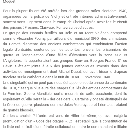
Môquet.
Pour la plupart ils ont été arrêtés lors des grandes rafles d’octobre 1940,
organisées par la police de Vichy et ont été internés administrativement,
souvent sans jugement dans le camp de Choisel après avoir fait le circuit
des prisons : Fresnes, Clairvaux, Fontevrault et d’autres.
Le groupe des Nantais fusillés au Bêle et au Mont Valérien comprend
comme Alexandre Fourny, par ailleurs élu municipal SFIO, des animateurs
du Comité d’entente des anciens combattants qui combinaient l’action
légale d’entraide, soutenue par les autorités, envers les prisonniers de
guerre et l’organisation d’une filière d’évasions vers la zone Sud et
l’Angleterre. Ils appartenaient aux groupes Bouvron, Georges-France 31 ou
Hévin. S’étaient joints à eux des jeunes catholiques investis dans des
activités de renseignement dont Michel Dabat, qui avait hissé le drapeau
tricolore sur la cathédrale dans la nuit du 10 au 11 novembre 1940.
Une singularité qui ne peut pas nous échapper en cette année du centenaire
de 1918, c’est que plusieurs des otages fusillés étaient des combattants de
la Première Guerre Mondiale, sortis meurtris de cette boucherie, dont ils
espéraient qu’elle serait la « der des ders ». Certains y ont été distingués de
la Croix de guerre, plusieurs comme Jules Vercruysse et Léon Jost étaient
de grands blessés.
Qui les a choisis ? L’ordre est venu de Hitler lui-même, qui avait exigé la
promulgation d’un « Code des otages ». Et il est établi que la constitution de
la liste est le fruit d’une étroite collaboration entre le commandant militaire