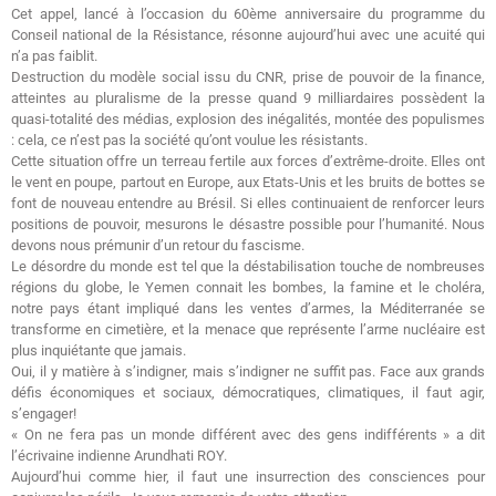
Cet appel, lancé à l’occasion du 60ème anniversaire du programme du
Conseil national de la Résistance, résonne aujourd’hui avec une acuité qui
n’a pas faiblit.
Destruction du modèle social issu du CNR, prise de pouvoir de la finance,
atteintes au pluralisme de la presse quand 9 milliardaires possèdent la
quasi-totalité des médias, explosion des inégalités, montée des populismes
: cela, ce n’est pas la société qu’ont voulue les résistants.
Cette situation offre un terreau fertile aux forces d’extrême-droite. Elles ont
le vent en poupe, partout en Europe, aux Etats-Unis et les bruits de bottes se
font de nouveau entendre au Brésil. Si elles continuaient de renforcer leurs
positions de pouvoir, mesurons le désastre possible pour l’humanité. Nous
devons nous prémunir d’un retour du fascisme.
Le désordre du monde est tel que la déstabilisation touche de nombreuses
régions du globe, le Yemen connait les bombes, la famine et le choléra,
notre pays étant impliqué dans les ventes d’armes, la Méditerranée se
transforme en cimetière, et la menace que représente l’arme nucléaire est
plus inquiétante que jamais.
Oui, il y matière à s’indigner, mais s’indigner ne suffit pas. Face aux grands
défis économiques et sociaux, démocratiques, climatiques, il faut agir,
s’engager!
« On ne fera pas un monde différent avec des gens indifférents » a dit
l’écrivaine indienne Arundhati ROY.
Aujourd’hui comme hier, il faut une insurrection des consciences pour