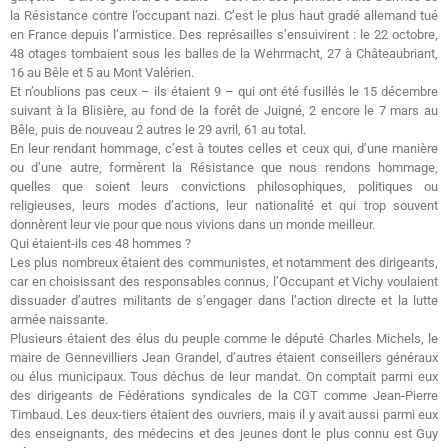
la Résistance contre l’occupant nazi. C’est le plus haut gradé allemand tué
en France depuis l’armistice. Des représailles s’ensuivirent : le 22 octobre,
48 otages tombaient sous les balles de la Wehrmacht, 27 à Châteaubriant,
16 au Bêle et 5 au Mont Valérien.
Et n’oublions pas ceux – ils étaient 9 – qui ont été fusillés le 15 décembre
suivant à la Blisière, au fond de la forêt de Juigné, 2 encore le 7 mars au
Bêle, puis de nouveau 2 autres le 29 avril, 61 au total.
En leur rendant hommage, c’est à toutes celles et ceux qui, d’une manière
ou d’une autre, formèrent la Résistance que nous rendons hommage,
quelles que soient leurs convictions philosophiques, politiques ou
religieuses, leurs modes d’actions, leur nationalité et qui trop souvent
donnèrent leur vie pour que nous vivions dans un monde meilleur.
Qui étaient-ils ces 48 hommes ?
Les plus nombreux étaient des communistes, et notamment des dirigeants,
car en choisissant des responsables connus, l’Occupant et Vichy voulaient
dissuader d’autres militants de s’engager dans l’action directe et la lutte
armée naissante.
Plusieurs étaient des élus du peuple comme le député Charles Michels, le
maire de Gennevilliers Jean Grandel, d’autres étaient conseillers généraux
ou élus municipaux. Tous déchus de leur mandat. On comptait parmi eux
des dirigeants de Fédérations syndicales de la CGT comme Jean-Pierre
Timbaud. Les deux-tiers étaient des ouvriers, mais il y avait aussi parmi eux
des enseignants, des médecins et des jeunes dont le plus connu est Guy