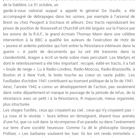
de la Sablière. Le 31 octobre, un
garde-à-vous national auquel a appelé le général De Gaulle, a été
accompagné de débrayages dans les usines, par exemple à l’arsenal de
Brest ou chez Peugeot à Sochaux et ailleurs. Des tracts reproduisant les
prises de position de Roosevelt et Churchill ont été largués sur la France par
les avions de la R.A.F., le grand écrivain Thomas Mann dans une célèbre
intervention à la BBC a qualifié les auteurs de l’exécution de Hotz de
« jeunes et ardents patriotes qui font entrer la Résistance intérieure dans la
guerre ». A partir de documents qui lui ont été transmis dans la
clandestinité, Aragon a écrit un texte sobre mais percutant: Les Martyrs et
dont le retentissement a été très important : recopié, édité en tracts, il a fait
« boule de neige ». Lu à Radio-Londres, Radio-Moscou, Radio-Brazzaville, à
Boston et à New York, le texte touche au coeur un vaste public. Les
fusillades d’octobre 1941 contribuent au tournant politique de la fin de 1941.
Ainsi, l’année 1942 a connu un développement de l’action, pas seulement
dans notre département et marque le passage de la période de refus, de la
résistance avec un petit r à la Résistance, R majuscule, mieux organisée,
plus structurée.
Les otages fusillés, ceux qui croyaient au ciel , ceux qui n’y croyaient pas –
La rose et le réséda – leurs lettres en témoignent, étaient tous animés
d’une foi, que ce soit dans la récompense d’un paradis ou dans l’avènement
sur terre d’une société heureuse. Comme l’a dit le philosophe Georges
Politzer, « Les barbares voulaient les tuer. Ils les ont rendu immortels ».