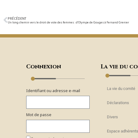
PRÉCÉDENT
Un long chemin vers le droit de vote des femmes : d’Olympe de Gouges à Fernand Grenier
Connexion
La vie du c
La vie du comité
Identifiant ou adresse e-mail
Déclarations
Mot de passe
Divers
Espace adhérent