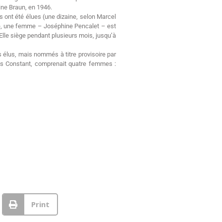
ine Braun, en 1946.
 ont été élues (une dizaine, selon Marcel
nce, une femme – Joséphine Pencalet – est
Elle siège pendant plusieurs mois, jusqu’à
 élus, mais nommés à titre provisoire par
vis Constant, comprenait quatre femmes :
Print