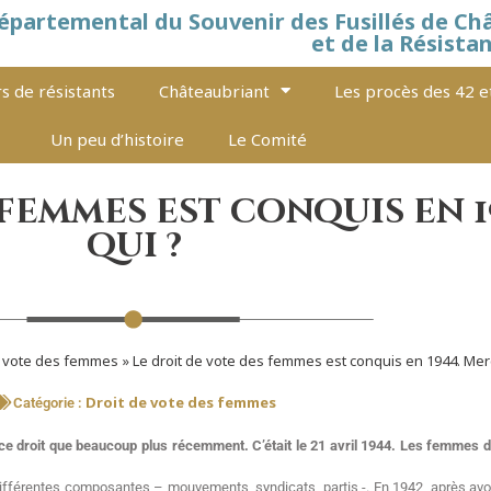
épartemental du Souvenir des Fusillés de Ch
et de la Résista
s de résistants
Châteaubriant
Les procès des 42 e
Un peu d’histoire
Le Comité
 femmes est conquis en 1
qui ?
e vote des femmes
»
Le droit de vote des femmes est conquis en 1944. Merc
Droit de vote des femmes
Catégorie :
 ce droit que beaucoup plus récemment. C’était le 21 avril 1944. Les femmes d
différentes composantes – mouvements, syndicats, partis -. En 1942, après avoi