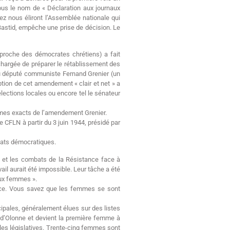
ous le nom de « Déclaration aux journaux
z nous éliront l’Assemblée nationale qui
Bastid, empêche une prise de décision. Le
– proche des démocrates chrétiens) a fait
 chargée de préparer le rétablissement des
 du député communiste Fernand Grenier (un
tion de cet amendement « clair et net » a
élections locales ou encore tel le sénateur
termes exacts de l’amendement Grenier.
 CFLN à partir du 3 juin 1944, présidé par
Etats démocratiques.
l et les combats de la Résistance face à
il aurait été impossible. Leur tâche a été
aux femmes ».
tance. Vous savez que les femmes se sont
cipales, généralement élues sur des listes
s-d’Olonne et devient la première femme à
 les législatives. Trente-cinq femmes sont