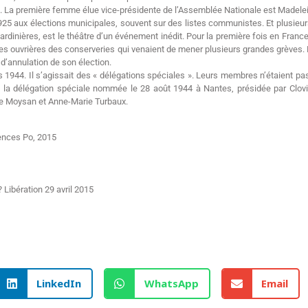
L. La première femme élue vice-présidente de l’Assemblée Nationale est Madele
25 aux élections municipales, souvent sur des listes communistes. Et plusieurs
rdinières, est le théâtre d’un événement inédit. Pour la première fois en Fra
des ouvrières des conserveries qui venaient de mener plusieurs grandes grèves. 
l d’annulation de son élection.
944. Il s’agissait des « délégations spéciales ». Leurs membres n’étaient pas
i la délégation spéciale nommée le 28 août 1944 à Nantes, présidée par Clo
ine Moysan et Anne-Marie Turbaux.
iences Po, 2015
Libération 29 avril 2015
LinkedIn
WhatsApp
Email