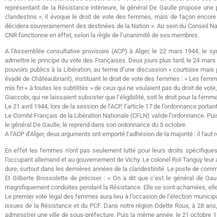
représentant de la Résistance intérieure, le général De Gaulle propose une
clandestins », il évoque le droit de vote des femmes, mais de façon encore
décidera souverainement des destinées de la Nation ». Au sein du Conseil Nat
CNR fonctionne en effet, selon la règle de l’unanimité de ses membres.
A l’Assemblée consultative provisoire (ACP) à Alger, le 22 mars 1944, le syn
admettre le principe du vote des Françaises. Deux jours plus tard, le 24 mars
pouvoirs publics à la Libération, au terme d’une discussion « courtoise mai
évadé de Châteaubriant), instituant le droit de vote des femmes : « Les fem
mis fin « à toutes les subtilités » de ceux qui ne voulaient pas du droit de vot
Giaccobi, qui ne laissaient subsister que l’éligibilité, soit le droit pour la fem
Le 21 avril 1944, lors de la session de l’ACP, l’article 17 de l’ordonnance por
Le Comité Français de la Libération Nationale (CFLN) valide l’ordonnance. Pui
le général De Gaulle, le reprend dans son ordonnance du 5 octobre.
A l’ACP d’Alger, deux arguments ont emporté l’adhésion de la majorité : il fa
En effet les femmes n’ont pas seulement lutté pour leurs droits spécifique
l’occupant allemand et au gouvernement de Vichy. Le colonel Rol-Tanguy leur a
dure, surtout dans les dernières années de la clandestinité. Le poste de com
Et Gilberte Brossolette de préciser : « On a dit que c’est le général de G
magnifiquement conduites pendant la Résistance. Elle se sont acharnées, ell
Le premier vote légal des femmes aura lieu à l’occasion de l’élection municip
issues de la Résistance et du PCF. Dans notre région Odette Roux, à 28 ans,
administrer une ville de sous-préfecture. Puis la même année, le 21 octobre 1