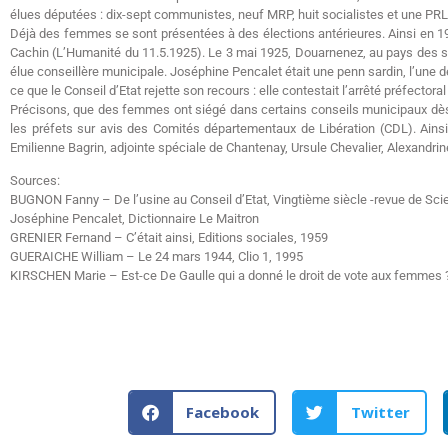
élues députées : dix-sept communistes, neuf MRP, huit socialistes et une PR
Déjà des femmes se sont présentées à des élections antérieures. Ainsi en 19
Cachin (L’Humanité du 11.5.1925). Le 3 mai 1925, Douarnenez, au pays des sa
élue conseillère municipale. Joséphine Pencalet était une penn sardin, l’une 
ce que le Conseil d’Etat rejette son recours : elle contestait l’arrêté préfectora
Précisons, que des femmes ont siégé dans certains conseils municipaux dès 1
les préfets sur avis des Comités départementaux de Libération (CDL). Ains
Emilienne Bagrin, adjointe spéciale de Chantenay, Ursule Chevalier, Alexandr
Sources:
BUGNON Fanny – De l’usine au Conseil d’Etat, Vingtième siècle -revue de Sc
Joséphine Pencalet, Dictionnaire Le Maitron
GRENIER Fernand – C’était ainsi, Editions sociales, 1959
GUERAICHE William – Le 24 mars 1944, Clio 1, 1995
KIRSCHEN Marie – Est-ce De Gaulle qui a donné le droit de vote aux femmes ? 
Facebook
Twitter