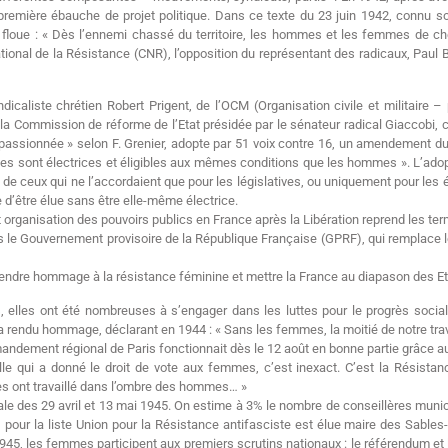
 première ébauche de projet politique. Dans ce texte du 23 juin 1942, connu s
 floue : « Dès l’ennemi chassé du territoire, les hommes et les femmes de che
ional de la Résistance (CNR), l’opposition du représentant des radicaux, Paul 
dicaliste chrétien Robert Prigent, de l’OCM (Organisation civile et militaire 
 la Commission de réforme de l’Etat présidée par le sénateur radical Giaccobi,
s passionnée » selon F. Grenier, adopte par 51 voix contre 16, un amendement
mes sont électrices et éligibles aux mêmes conditions que les hommes ». L’adop
e, de ceux qui ne l’accordaient que pour les législatives, ou uniquement pour les 
me d’être élue sans être elle-même électrice.
tant organisation des pouvoirs publics en France après la Libération reprend les 
s le Gouvernement provisoire de la République Française (GPRF), qui remplace le
ut rendre hommage à la résistance féminine et mettre la France au diapason des 
s, elles ont été nombreuses à s’engager dans les luttes pour le progrès socia
 rendu hommage, déclarant en 1944 : « Sans les femmes, la moitié de notre trava
mandement régional de Paris fonctionnait dès le 12 août en bonne partie grâce 
aulle qui a donné le droit de vote aux femmes, c’est inexact. C’est la Résis
es ont travaillé dans l’ombre des hommes… »
ale des 29 avril et 13 mai 1945. On estime à 3% le nombre de conseillères muni
 pour la liste Union pour la Résistance antifasciste est élue maire des Sable
945, les femmes participent aux premiers scrutins nationaux : le référendum et