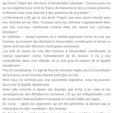
qui feront l’objet des élections à l’Assemblée nationale ? Devons-nous oui
ou non légiférer pour sortir la France du marasme et de sa misère présente,
et devons-nous nous attacher à des questions de procédure ?
La Résistance a dit, par la voix de M. Prigent, que nous avions résisté avec
nos femmes et nos filles. Pourquoi alors les femmes n’apporteraient-elles
pas leur concours intellectuel comme elles ont donné leur concours
physique ?
M. Valentino. – Jusqu’à présent, on a semblé approuver l’octroi du vote aux
femmes au moment des élections à l’Assemblée constituante et refusé ce
même droit lors des élections municipales provisoires.
J’ai voté en faveur du vote des femmes à l’Assemblée constituante, je
voterai cependant contre l’amendement de M. Grenier. Il n’y a pas
contradiction dans mon attitude car je suis pour le respect de la légalité
républicaine.
Pour la Constituante, il s’agit de fixer de nouvelles règles pour la Constitution
de la France, et les femmes doivent participer au vote.
Mais nous ne sommes pas une Assemblée législative, nous ne pouvons
bousculer la légalité républicaine.
Notre rôle consiste à réparer les lézardes que Vichy a pu créer et les
conséquences des défaillances humaines. Ce qui est indispensable c’est
de renouveler l’Administration municipale en restant fidèle aux règles.
M. Costa. – Après les arguments qui ont été présentés, je déclare que je
voterai pour le vote « immédiat » des femmes.