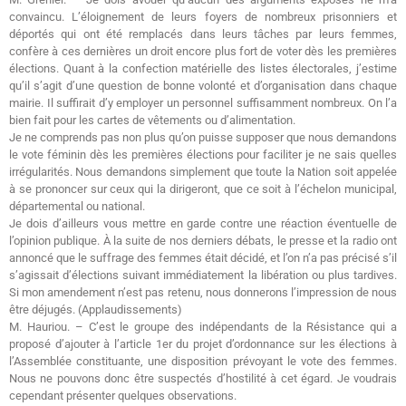
convaincu. L’éloignement de leurs foyers de nombreux prisonniers et
déportés qui ont été remplacés dans leurs tâches par leurs femmes,
confère à ces dernières un droit encore plus fort de voter dès les premières
élections. Quant à la confection matérielle des listes électorales, j’estime
qu’il s’agit d’une question de bonne volonté et d’organisation dans chaque
mairie. Il suffirait d’y employer un personnel suffisamment nombreux. On l’a
bien fait pour les cartes de vêtements ou d’alimentation.
Je ne comprends pas non plus qu’on puisse supposer que nous demandons
le vote féminin dès les premières élections pour faciliter je ne sais quelles
irrégularités. Nous demandons simplement que toute la Nation soit appelée
à se prononcer sur ceux qui la dirigeront, que ce soit à l’échelon municipal,
départemental ou national.
Je dois d’ailleurs vous mettre en garde contre une réaction éventuelle de
l’opinion publique. À la suite de nos derniers débats, le presse et la radio ont
annoncé que le suffrage des femmes était décidé, et l’on n’a pas précisé s’il
s’agissait d’élections suivant immédiatement la libération ou plus tardives.
Si mon amendement n’est pas retenu, nous donnerons l’impression de nous
être déjugés. (Applaudissements)
M. Hauriou. – C’est le groupe des indépendants de la Résistance qui a
proposé d’ajouter à l’article 1er du projet d’ordonnance sur les élections à
l’Assemblée constituante, une disposition prévoyant le vote des femmes.
Nous ne pouvons donc être suspectés d’hostilité à cet égard. Je voudrais
cependant présenter quelques observations.