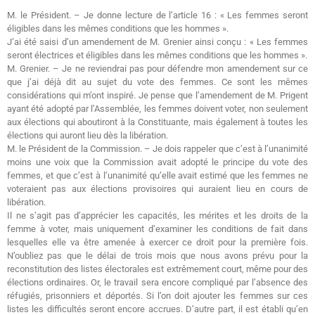
M. le Président. – Je donne lecture de l’article 16 : « Les femmes seront
éligibles dans les mêmes conditions que les hommes ».
J’ai été saisi d’un amendement de M. Grenier ainsi conçu : « Les femmes
seront électrices et éligibles dans les mêmes conditions que les hommes ».
M. Grenier. – Je ne reviendrai pas pour défendre mon amendement sur ce
que j’ai déjà dit au sujet du vote des femmes. Ce sont les mêmes
considérations qui m’ont inspiré. Je pense que l’amendement de M. Prigent
ayant été adopté par l’Assemblée, les femmes doivent voter, non seulement
aux élections qui aboutiront à la Constituante, mais également à toutes les
élections qui auront lieu dès la libération.
M. le Président de la Commission. – Je dois rappeler que c’est à l’unanimité
moins une voix que la Commission avait adopté le principe du vote des
femmes, et que c’est à l’unanimité qu’elle avait estimé que les femmes ne
voteraient pas aux élections provisoires qui auraient lieu en cours de
libération.
Il ne s’agit pas d’apprécier les capacités, les mérites et les droits de la
femme à voter, mais uniquement d’examiner les conditions de fait dans
lesquelles elle va être amenée à exercer ce droit pour la première fois.
N’oubliez pas que le délai de trois mois que nous avons prévu pour la
reconstitution des listes électorales est extrêmement court, même pour des
élections ordinaires. Or, le travail sera encore compliqué par l’absence des
réfugiés, prisonniers et déportés. Si l’on doit ajouter les femmes sur ces
listes les difficultés seront encore accrues. D’autre part, il est établi qu’en