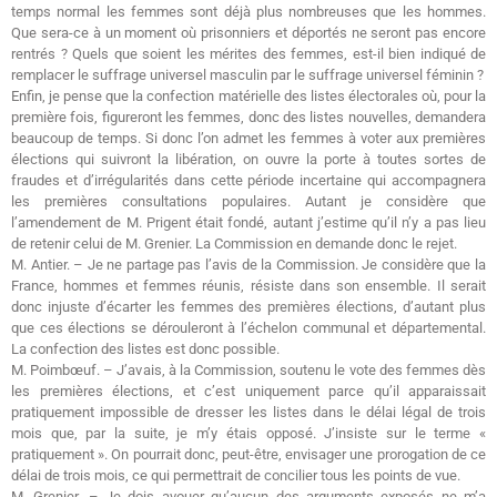
temps normal les femmes sont déjà plus nombreuses que les hommes.
Que sera-ce à un moment où prisonniers et déportés ne seront pas encore
rentrés ? Quels que soient les mérites des femmes, est-il bien indiqué de
remplacer le suffrage universel masculin par le suffrage universel féminin ?
Enfin, je pense que la confection matérielle des listes électorales où, pour la
première fois, figureront les femmes, donc des listes nouvelles, demandera
beaucoup de temps. Si donc l’on admet les femmes à voter aux premières
élections qui suivront la libération, on ouvre la porte à toutes sortes de
fraudes et d’irrégularités dans cette période incertaine qui accompagnera
les premières consultations populaires. Autant je considère que
l’amendement de M. Prigent était fondé, autant j’estime qu’il n’y a pas lieu
de retenir celui de M. Grenier. La Commission en demande donc le rejet.
M. Antier. – Je ne partage pas l’avis de la Commission. Je considère que la
France, hommes et femmes réunis, résiste dans son ensemble. Il serait
donc injuste d’écarter les femmes des premières élections, d’autant plus
que ces élections se dérouleront à l’échelon communal et départemental.
La confection des listes est donc possible.
M. Poimbœuf. – J’avais, à la Commission, soutenu le vote des femmes dès
les premières élections, et c’est uniquement parce qu’il apparaissait
pratiquement impossible de dresser les listes dans le délai légal de trois
mois que, par la suite, je m’y étais opposé. J’insiste sur le terme «
pratiquement ». On pourrait donc, peut-être, envisager une prorogation de ce
délai de trois mois, ce qui permettrait de concilier tous les points de vue.
M. Grenier. – Je dois avouer qu’aucun des arguments exposés ne m’a