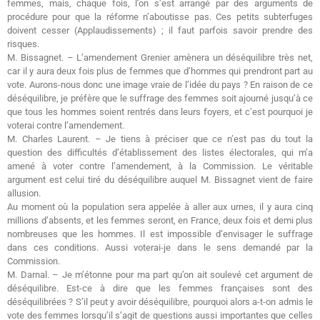
femmes, mais, chaque fois, l’on s’est arrangé par des arguments de
procédure pour que la réforme n’aboutisse pas. Ces petits subterfuges
doivent cesser (Applaudissements) ; il faut parfois savoir prendre des
risques.
M. Bissagnet. – L’amendement Grenier amènera un déséquilibre très net,
car il y aura deux fois plus de femmes que d’hommes qui prendront part au
vote. Aurons-nous donc une image vraie de l’idée du pays ? En raison de ce
déséquilibre, je préfère que le suffrage des femmes soit ajourné jusqu’à ce
que tous les hommes soient rentrés dans leurs foyers, et c’est pourquoi je
voterai contre l’amendement.
M. Charles Laurent. – Je tiens à préciser que ce n’est pas du tout la
question des difficultés d’établissement des listes électorales, qui m’a
amené à voter contre l’amendement, à la Commission. Le véritable
argument est celui tiré du déséquilibre auquel M. Bissagnet vient de faire
allusion.
Au moment où la population sera appelée à aller aux urnes, il y aura cinq
millions d’absents, et les femmes seront, en France, deux fois et demi plus
nombreuses que les hommes. Il est impossible d’envisager le suffrage
dans ces conditions. Aussi voterai-je dans le sens demandé par la
Commission.
M. Darnal. – Je m’étonne pour ma part qu’on ait soulevé cet argument de
déséquilibre. Est-ce à dire que les femmes françaises sont des
déséquilibrées ? S’il peut y avoir déséquilibre, pourquoi alors a-t-on admis le
vote des femmes lorsqu’il s’agit de questions aussi importantes que celles