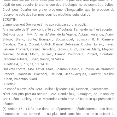
dépit de ses espoirs je crains que des tripotages ne puissent être évités.
C’est pour écarter ce grave problème d’irrégularité que je propose de
réserver le vote des femmes pour les élections subsidiaires.
SCRUTIN
L’amendement Grenier est mis aux voix par scrutin public.
A la majorité de 51 voix contre 16 sur 67 votants, l’amendement est adopté.
Ont voté pour : MM. Antier, d’Astier de la Vigerie, Aubrac, Aurange, Auriol,
Billoux, Blanc, Bonte, Bourgoin, Bouzanquet, Buisson, R. P. Carrière,
Claudius, Costa, Croizat, Cuttoli, Darnal, Debiesse, Duclos, Evrard, Fayet,
Ferrière, Froment, Gazier, Gervolino, Giovoni, Girot, Grenier, Marty, Mayoux,
Mercier, Mistral, Moch, Muselli, Parent, Poimbœuf, Prigent, Pourtalet,
Rencurel, Ribière, Tubert, Vallon, de Villèle.
Bulletins 4, 6, 7, 9, 11, 13, 14, 15.
Ont voté contre : MM. Astier, Azaïs, Bosman, Cassin, Dumesnil de Gramont,
Francke, Gandelin, Giacobbi, Hauriou, Jean-Jacques, Laurent, Maillot,
Rucart, Valentino, Viard.
Bulletin 3.
En congé ou excusés : MM. Boillot, Ely Manel Fall, Seignon, Zivarattinam.
N’ont pas pris part au scrutin : MM. Bendjelloul, Bissagnet, de Boissoudy,
Cot, Guérin, Guillery, Lapie, Morandat, Serda et M. Félix Gouin qui présidait la
séance.
(*) Article 15 : « Dès que dans un département l’établissement des listes
électorales sera terminé, et au plus tard dans les trois mois suivant la