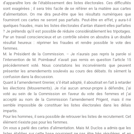
d’apparaître lors de l’établissement des listes électorales. Ces difficultés
sont exagérées ; il sera très facile de se référer en la matière aux cartes
d’alimentation. On me dira peut-être que les résultats numériques que
fourniront ces cartes ne seront pas parfaits. Peut-être en effet, y aura-t-il
quelques fraudes, mais les listes électorales d’antan étaient-elles parfaites
? Je prétends qu’il est possible de réduire considérablement les tripotages.
Par un travail consciencieux et un contrôle sévère on aboutira à un double
résultat heureux : réprimer les fraudes et rendre possible le vote des
femmes.
M. le Président de la Commission. – Je n’aurais pas repris la parole si
l’intervention de M. Poimbœuf n’avait pas remis en question l’article 15
précédemment voté. Nous constatons les inconvénients que peuvent
présenter les amendements soulevés au cours des débats. Ils sèment la
confusion dans la discussion.
Quant à l’amendement Grenier, s’il était adopté, il aboutirait en fait à retarder
les élections (Mouvements). Je n’ai aucun amour-propre à défendre, j’ai
voté au sein de la Commission en faveur du vote des femmes et j’ai
accepté au nom de la Commission l’amendement Prigent, mais il me
semble impossible de constituer les listes électorales dans les délais
impartis.
Pour les hommes, il sera possible de retrouver les listes de recrutement. Cet
élément n’existe pas pour les femmes.
On vous a parlé des cartes d’alimentation. Mais M. Duclos a admis que les
listes établies sur cette base pourraient ne pas être très régulières, et en