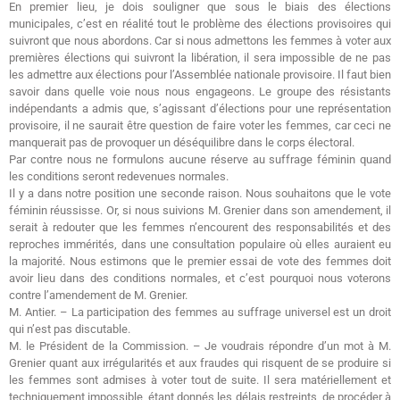
En premier lieu, je dois souligner que sous le biais des élections
municipales, c’est en réalité tout le problème des élections provisoires qui
suivront que nous abordons. Car si nous admettons les femmes à voter aux
premières élections qui suivront la libération, il sera impossible de ne pas
les admettre aux élections pour l’Assemblée nationale provisoire. Il faut bien
savoir dans quelle voie nous nous engageons. Le groupe des résistants
indépendants a admis que, s’agissant d’élections pour une représentation
provisoire, il ne saurait être question de faire voter les femmes, car ceci ne
manquerait pas de provoquer un déséquilibre dans le corps électoral.
Par contre nous ne formulons aucune réserve au suffrage féminin quand
les conditions seront redevenues normales.
Il y a dans notre position une seconde raison. Nous souhaitons que le vote
féminin réussisse. Or, si nous suivions M. Grenier dans son amendement, il
serait à redouter que les femmes n’encourent des responsabilités et des
reproches immérités, dans une consultation populaire où elles auraient eu
la majorité. Nous estimons que le premier essai de vote des femmes doit
avoir lieu dans des conditions normales, et c’est pourquoi nous voterons
contre l’amendement de M. Grenier.
M. Antier. – La participation des femmes au suffrage universel est un droit
qui n’est pas discutable.
M. le Président de la Commission. – Je voudrais répondre d’un mot à M.
Grenier quant aux irrégularités et aux fraudes qui risquent de se produire si
les femmes sont admises à voter tout de suite. Il sera matériellement et
techniquement impossible, étant donnés les délais restreints, de procéder à