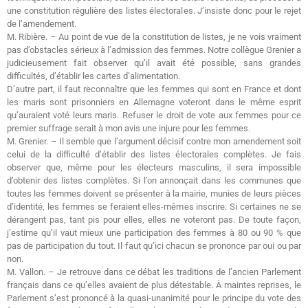
une constitution régulière des listes électorales. J’insiste donc pour le rejet
de l’amendement.
M. Ribière. – Au point de vue de la constitution de listes, je ne vois vraiment
pas d’obstacles sérieux à l’admission des femmes. Notre collègue Grenier a
judicieusement fait observer qu’il avait été possible, sans grandes
difficultés, d’établir les cartes d’alimentation.
D’autre part, il faut reconnaître que les femmes qui sont en France et dont
les maris sont prisonniers en Allemagne voteront dans le même esprit
qu’auraient voté leurs maris. Refuser le droit de vote aux femmes pour ce
premier suffrage serait à mon avis une injure pour les femmes.
M. Grenier. – Il semble que l’argument décisif contre mon amendement soit
celui de la difficulté d’établir des listes électorales complètes. Je fais
observer que, même pour les électeurs masculins, il sera impossible
d’obtenir des listes complètes. Si l’on annonçait dans les communes que
toutes les femmes doivent se présenter à la mairie, munies de leurs pièces
d’identité, les femmes se feraient elles-mêmes inscrire. Si certaines ne se
dérangent pas, tant pis pour elles, elles ne voteront pas. De toute façon,
j’estime qu’il vaut mieux une participation des femmes à 80 ou 90 % que
pas de participation du tout. Il faut qu’ici chacun se prononce par oui ou par
non.
M. Vallon. – Je retrouve dans ce débat les traditions de l’ancien Parlement
français dans ce qu’elles avaient de plus détestable. À maintes reprises, le
Parlement s’est prononcé à la quasi-unanimité pour le principe du vote des