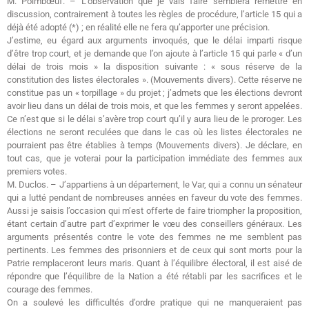
M. Poimbœuf. – L’observation que je vais faire semblera remettre en
discussion, contrairement à toutes les règles de procédure, l’article 15 qui a
déjà été adopté (*) ; en réalité elle ne fera qu’apporter une précision.
J’estime, eu égard aux arguments invoqués, que le délai imparti risque
d’être trop court, et je demande que l’on ajoute à l’article 15 qui parle « d’un
délai de trois mois » la disposition suivante : « sous réserve de la
constitution des listes électorales ». (Mouvements divers). Cette réserve ne
constitue pas un « torpillage » du projet ; j’admets que les élections devront
avoir lieu dans un délai de trois mois, et que les femmes y seront appelées.
Ce n’est que si le délai s’avère trop court qu’il y aura lieu de le proroger. Les
élections ne seront reculées que dans le cas où les listes électorales ne
pourraient pas être établies à temps (Mouvements divers). Je déclare, en
tout cas, que je voterai pour la participation immédiate des femmes aux
premiers votes.
M. Duclos. – J’appartiens à un département, le Var, qui a connu un sénateur
qui a lutté pendant de nombreuses années en faveur du vote des femmes.
Aussi je saisis l’occasion qui m’est offerte de faire triompher la proposition,
étant certain d’autre part d’exprimer le vœu des conseillers généraux. Les
arguments présentés contre le vote des femmes ne me semblent pas
pertinents. Les femmes des prisonniers et de ceux qui sont morts pour la
Patrie remplaceront leurs maris. Quant à l’équilibre électoral, il est aisé de
répondre que l’équilibre de la Nation a été rétabli par les sacrifices et le
courage des femmes.
On a soulevé les difficultés d’ordre pratique qui ne manqueraient pas