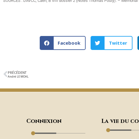
SOURCES : DAVCC, Caen, B VIII dossier 2 (Notes Thomas Pouty). – Mémorial G
Facebook
Twitter
PRÉCÉDENT
André LE MOAL
Connexion
La vie du c