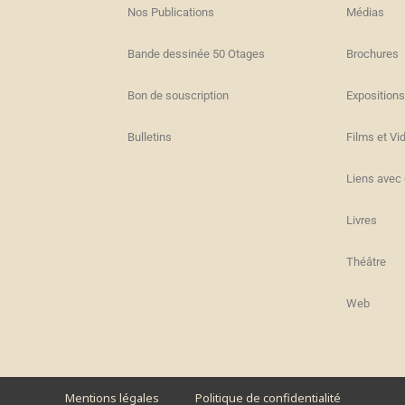
Nos Publications
Médias
Bande dessinée 50 Otages
Brochures
Bon de souscription
Expositions
s
Bulletins
Films et Vi
Liens avec 
Livres
Théâtre
Web
Mentions légales
Politique de confidentialité