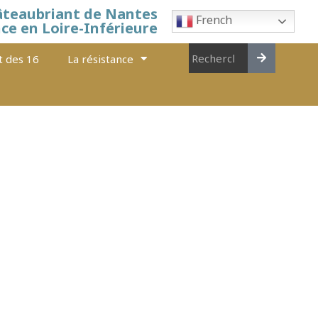
âteaubriant de Nantes
French
nce en Loire-Inférieure
t des 16
La résistance