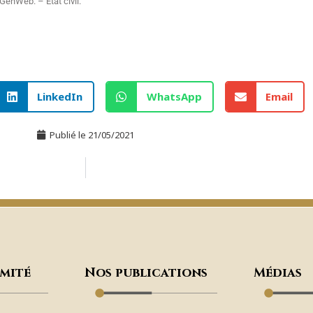
enWeb. – État civil.
LinkedIn
WhatsApp
Email
Publié le
21/05/2021
omité
Nos publications
Médias