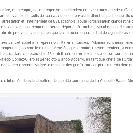
nnaître, ou presque, de leur organisation clandestine. C’est sans grande difficul
are de Nantes les colis de journaux que leur envoie la direction parisienne. Ils 
 l’arrestation et l’internement de 88 Espagnols. Toute l’organisation clandestine
ribunaux d’exception, beaucoup seront déportés à Dachau, Mauthausen, d’aut
afin de prouver à la population que le « terrorisme » est le fait de « guérilleros
nés par cet appel à la répression : Italiens, Russes, Polonais sont aussi vi
s étrangers qui, comme le dit à la même époque le maire, Gaétan Rondeau, « con
ptisé plus tard « procès des 42 », doit démontrer l’existence de ce complot
Alfredo Gomez-Ollero et Benedicto Blanco-Dobarro, en tant que chefs de l’Orga
Blanco-Dobarro. Malgré la minceur des griefs, surtout pour les trois derniers,
e, puis inhumés dans le cimetière de la petite commune de La Chapelle-Basse-Mer