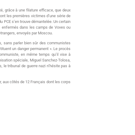
té, grâce à une filature efficace, que deux
sont les premières victimes d’une série de
 du PCE s’en trouve démantelée. Un certain
res enfermés dans les camps de Voves ou
 » étrangers, envoyés par Moscou.
sés, sans parler bien sûr des communistes
stituent un danger permanent ». Le procès
 communiste, en même temps qu’il vise à
nisation spéciale, Miguel Sanchez-Tolosa,
 le tribunal de guerre nazi n’hésite pas à
, aux côtés de 12 Français dont les corps