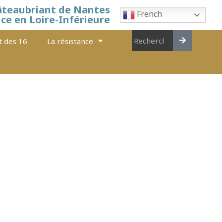
âteaubriant de Nantes
French
nce en Loire-Inférieure
t des 16
La résistance