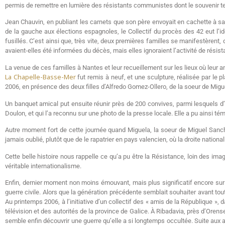
permis de remettre en lumière des résistants communistes dont le souvenir te
Jean Chauvin, en publiant les carnets que son père envoyait en cachette à sa m
de la gauche aux élections espagnoles, le Collectif du procès des 42 eut l’id
fusillés. C’est ainsi que, très vite, deux premières familles se manifestèrent,
avaient-elles été informées du décès, mais elles ignoraient l’activité de résistant
La venue de ces familles à Nantes et leur recueillement sur les lieux où leur 
La Chapelle-Basse-Mer
fut remis à neuf, et une sculpture, réalisée par le p
2006, en présence des deux filles d’Alfredo Gomez-Ollero, de la soeur de Mig
Un banquet amical put ensuite réunir près de 200 convives, parmi lesquels d
Doulon, et qui l’a reconnu sur une photo de la presse locale. Elle a pu ainsi tém
Autre moment fort de cette journée quand Miguela, la soeur de Miguel Sanchez-
jamais oublié, plutôt que de le rapatrier en pays valencien, où la droite natio
Cette belle histoire nous rappelle ce qu’a pu être la Résistance, loin des ima
véritable internationalisme.
Enfin, dernier moment non moins émouvant, mais plus significatif encore sur
guerre civile. Alors que la génération précédente semblait souhaiter avant tout
Au printemps 2006, à l’initiative d’un collectif des « amis de la République »
télévision et des autorités de la province de Galice. À Ribadavia, près d’Ore
semble enfin découvrir une guerre qu’elle a si longtemps occultée. Suite aux 