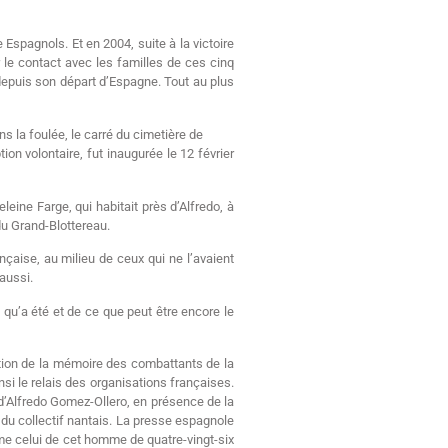
Espagnols. Et en 2004, suite à la victoire
r le contact avec les familles de ces cinq
, depuis son départ d’Espagne. Tout au plus
s la foulée, le carré du cimetière de
on volontaire, fut inaugurée le 12 février
ine Farge, qui habitait près d’Alfredo, à
 du Grand-Blottereau.
nçaise, au milieu de ceux qui ne l’avaient
aussi.
 qu’a été et de ce que peut être encore le
ation de la mémoire des combattants de la
nsi le relais des organisations françaises.
e d’Alfredo Gomez-Ollero, en présence de la
 du collectif nantais. La presse espagnole
mme celui de cet homme de quatre-vingt-six