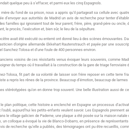
ndait quelque peu à s’effacer, et parmi eux les cinq Espagnols.
ère du fond de sa prison, nous a appris qu’il partageait sa cellule avec quatre 
ée d’envoyer aux autorités de Madrid un avis de recherche pour tenter d’établi
 des familles qui ignoraient tout de leur parent, frère, père, grand-père ou oncle
, le procès, l’exécution et, bien sûr, le lieu de la sépulture.
ancêtre avait été exécuté ou enterré ont donné lieu à des scènes émouvantes. Dan
lasticien d’origine allemande Ekkehart Rautenstrauch et payée par une souscripti
uel Sanchez-Tolosa et d’une foule de 400 personnes environ.
’anciens voisins de ces résistants venus évoquer leurs souvenirs, comme Madele
oigner du temps où il travaillait à la construction de la gare de triage ferroviaire
Tolosa, fit part de sa volonté de laisser son frère reposer en cette terre fra
naliste a repris les rênes de la province. Beaucoup d’émotion, beaucoup de larmes 
ges stéréotypées qu’on en donne trop souvent. Une belle illustration aussi de ce
 le plan politique, cette histoire a enclenché en Espagne un processus d’activ
 l’oubli, aujourd’hui les petits-enfants veulent savoir. Les Espagnols prennent ai
, dans le village galicien de Paderne, une plaque a été posée sur la maison natal
nse, un colloque a évoqué la vie de Blanco-Dobarro, en présence de représentants
avis de recherche qu’elle a publiés, des témoignages ont pu être recueillis, co