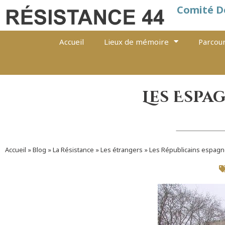
Comité D
Accueil
Lieux de mémoire
Parcour
Les Espa
Accueil
»
Blog
»
La Résistance
»
Les étrangers
»
Les Républicains espagn