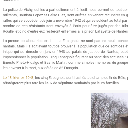
La police de Vichy, qui les a particulièrement à l’oeil, nous permet de tout co
militants, Bautista Lopez et Celso Diaz, sont arrêtés en venant récupérer en g
rafles qui se succèdent de juin à novembre 1942 et qui se soldent au total par
nombre de ces résistants sont envoyés à Paris pour être jugés par des t
Rouillé, et cinq d’entre eux resteront enfermés à la prison Lafayette de Nantes 
La presse collaboratrice exulte. Les Espagnols ne sont pas les seuls concer
nantais. Mais il s’agit avant tout de prouver à la population que ce sont ce
inique qui se déroule en janvier 1943 au palais de justice de Nantes, ba
impressionner la population. Cinq Espagnols figurent au banc des accusés : 
Ernesto Prieto-Hidalgo et Basilio Martin, comme simples membres du groupe de 
les envoyer à la mort, aux côtés de 32 Français.
Le 13 février 1943
, les cinq Espagnols sont fusillés au champ de tir du Bêl
réintégreront plus tard les lieux de sépulture souhaités par leurs familles.