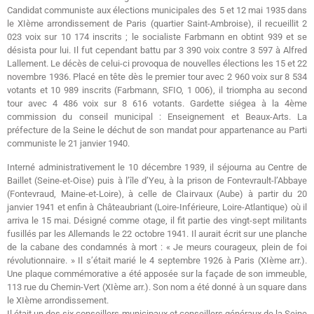
Candidat communiste aux élections municipales des 5 et 12 mai 1935 dans
le XIème arrondissement de Paris (quartier Saint-Ambroise), il recueillit 2
023 voix sur 10 174 inscrits ; le socialiste Farbmann en obtint 939 et se
désista pour lui. Il fut cependant battu par 3 390 voix contre 3 597 à Alfred
Lallement. Le décès de celui-ci provoqua de nouvelles élections les 15 et 22
novembre 1936. Placé en tête dès le premier tour avec 2 960 voix sur 8 534
votants et 10 989 inscrits (Farbmann, SFIO, 1 006), il triompha au second
tour avec 4 486 voix sur 8 616 votants. Gardette siégea à la 4ème
commission du conseil municipal : Enseignement et Beaux-Arts. La
préfecture de la Seine le déchut de son mandat pour appartenance au Parti
communiste le 21 janvier 1940.
Interné administrativement le 10 décembre 1939, il séjourna au Centre de
Baillet (Seine-et-Oise) puis à l’île d’Yeu, à la prison de Fontevrault-l’Abbaye
(Fontevraud, Maine-et-Loire), à celle de Clairvaux (Aube) à partir du 20
janvier 1941 et enfin à Châteaubriant (Loire-Inférieure, Loire-Atlantique) où il
arriva le 15 mai. Désigné comme otage, il fit partie des vingt-sept militants
fusillés par les Allemands le 22 octobre 1941. Il aurait écrit sur une planche
de la cabane des condamnés à mort : « Je meurs courageux, plein de foi
révolutionnaire. » Il s’était marié le 4 septembre 1926 à Paris (XIème arr.).
Une plaque commémorative a été apposée sur la façade de son immeuble,
113 rue du Chemin-Vert (XIème arr.). Son nom a été donné à un square dans
le XIème arrondissement.
Il était un des six conseillers municipaux et conseillers généraux de la Seine