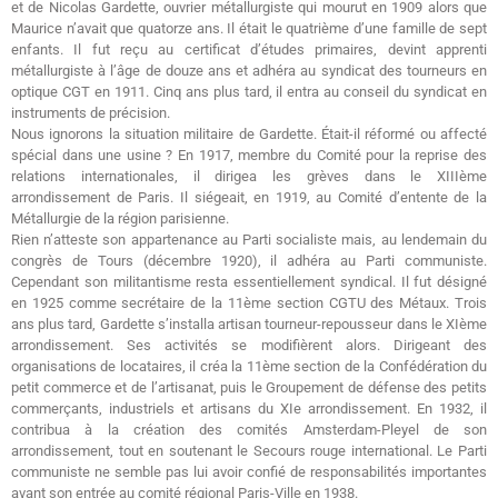
et de Nicolas Gardette, ouvrier métallurgiste qui mourut en 1909 alors que
Maurice n’avait que quatorze ans. Il était le quatrième d’une famille de sept
enfants. Il fut reçu au certificat d’études primaires, devint apprenti
métallurgiste à l’âge de douze ans et adhéra au syndicat des tourneurs en
optique CGT en 1911. Cinq ans plus tard, il entra au conseil du syndicat en
instruments de précision.
Nous ignorons la situation militaire de Gardette. Était-il réformé ou affecté
spécial dans une usine ? En 1917, membre du Comité pour la reprise des
relations internationales, il dirigea les grèves dans le XIIIème
arrondissement de Paris. Il siégeait, en 1919, au Comité d’entente de la
Métallurgie de la région parisienne.
Rien n’atteste son appartenance au Parti socialiste mais, au lendemain du
congrès de Tours (décembre 1920), il adhéra au Parti communiste.
Cependant son militantisme resta essentiellement syndical. Il fut désigné
en 1925 comme secrétaire de la 11ème section CGTU des Métaux. Trois
ans plus tard, Gardette s’installa artisan tourneur-repousseur dans le XIème
arrondissement. Ses activités se modifièrent alors. Dirigeant des
organisations de locataires, il créa la 11ème section de la Confédération du
petit commerce et de l’artisanat, puis le Groupement de défense des petits
commerçants, industriels et artisans du XIe arrondissement. En 1932, il
contribua à la création des comités Amsterdam-Pleyel de son
arrondissement, tout en soutenant le Secours rouge international. Le Parti
communiste ne semble pas lui avoir confié de responsabilités importantes
avant son entrée au comité régional Paris-Ville en 1938.