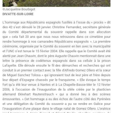
©Jacqueline Bourbigot
DIVATTE-SUR-LOIRE
L’hommage aux Républicains espagnols fusillés à l’issue du « procès » dit
des 42 s’est déroulé le 28 janvier. Christine Fernandez, secrétaire générale
du Comité départemental du souvenir rappelle dans son allocution
que « cela fait 20 ans que nous nous retrouvons dans ce cimetière pour
rendre hommage à nos camarades Républicains espagnols ». La première
cérémonie, organisée par le Comité du souvenir en lien avec la municipalité
et l’UNC s’est tenue le 15 février 2004. Elle rappelle que le Comité avait été
alerté par Jean Chauvin, dont le père Auguste Chauvin mentionnait dans une
lettre la présence de codétenus espagnols dans sa cellule à la prison
Lafayette. Elle déroule ensuite le fil des démarches et recherches qui ont
conduit à un premier contact avec la fille d’Alfredo Gomez Ollero et la sœur
de Miguel Sanchez Tolosa « qui ignoraient tout de leur père et frère depuis
leur départ d’Espagne chassés par le franquisme. » Elle évoque le temps
fort qu’a été leur venue à Nantes et à La Chapelle-Basse-Mer le 12 février
2006, à l’occasion de l’inauguration de la stèle créée par le plasticien
allemand Ekkehart Rautenstrauch « qui a donné lieu à des scènes
émouvantes. » Cet hommage a eu des échos de l’autre côté des Pyrénées
et une délégation du Comité du souvenir a pu se rendre en Galice pour
l’inauguration d’une plaque dans le village natal de Gomez Ollero. L’oratrice