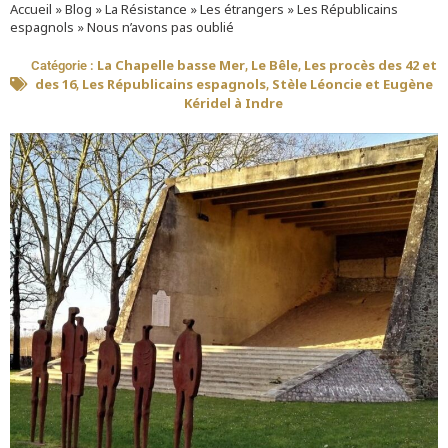
Accueil
»
Blog
»
La Résistance
»
Les étrangers
»
Les Républicains
espagnols
»
Nous n’avons pas oublié
La Chapelle basse Mer
Le Bêle
Les procès des 42 et
Catégorie :
,
,
des 16
Les Républicains espagnols
Stèle Léoncie et Eugène
,
,
Kéridel à Indre