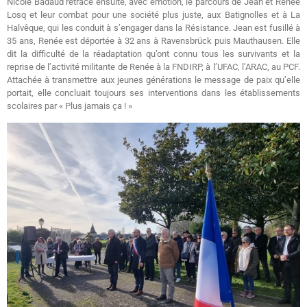
Nicole Badaud retrace ensuite, avec émotion, le parcours de Jean et Renée
Losq et leur combat pour une société plus juste, aux Batignolles et à La
Halvêque, qui les conduit à s’engager dans la Résistance. Jean est fusillé à
35 ans, Renée est déportée à 32 ans à Ravensbrück puis Mauthausen. Elle
dit la difficulté de la réadaptation qu’ont connu tous les survivants et la
reprise de l’activité militante de Renée à la FNDIRP, à l’UFAC, l’ARAC, au PCF.
Attachée à transmettre aux jeunes générations le message de paix qu’elle
portait, elle concluait toujours ses interventions dans les établissements
scolaires par « Plus jamais ça ! »