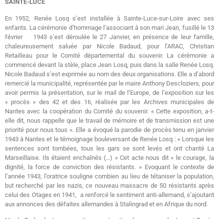
SAINTE-LUCE
En 1952, Renée Losq s’est installée à Sainte-Luce-sur-Loire avec ses
enfants. La cérémonie d’hommage l’associant à son mari Jean, fusillé le 13
février 1943 s’est déroulée le 27 Janvier, en présence de leur famille,
chaleureusement saluée par Nicole Badaud, pour l’ARAC, Christian
Retailleau pour le Comité départemental du souvenir. La cérémonie a
commencé devant la stèle, place Jean Losq, puis dans la salle Renée Losq.
Nicole Badaud s’est exprimée au nom des deux organisations. Elle a d’abord
remercié la municipalité, représentée par le maire Anthony Descloziers, pour
avoir permis la présentation, sur le mail de l’Europe, de l’exposition sur les
« procès » des 42 et des 16, réalisée par les Archives municipales de
Nantes avec la coopération du Comité du souvenir. « Cette exposition, a-t-
elle dit, nous rappelle que le travail de mémoire et de transmission est une
priorité pour nous tous ». Elle a évoqué la parodie de procès tenu en janvier
1943 à Nantes et le témoignage bouleversant de Renée Losq : « Lorsque les
sentences sont tombées, tous les gars se sont levés et ont chanté La
Marseillaise. Ils étaient enchaînés (…) » Cet acte nous dit « le courage, la
dignité, la force de conviction des résistants. » Evoquant le contexte de
l’année 1943, l’oratrice souligne combien au lieu de tétaniser la population,
but recherché par les nazis, ce nouveau massacre de 50 résistants après
celui des Otages en 1941, a renforcé le sentiment anti-allemand, s’ajoutant
aux annonces des défaites allemandes à Stalingrad et en Afrique du nord.