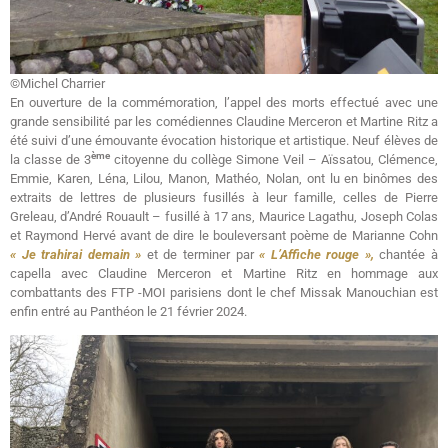
©Michel Charrier
En ouverture de la commémoration, l’appel des morts effectué avec une
grande sensibilité par les comédiennes Claudine Merceron et Martine Ritz a
été suivi d’une émouvante évocation historique et artistique. Neuf élèves de
ème
la classe de 3
citoyenne du collège Simone Veil – Aïssatou, Clémence,
Emmie, Karen, Léna, Lilou, Manon, Mathéo, Nolan, ont lu en binômes des
extraits de lettres de plusieurs fusillés à leur famille, celles de Pierre
Greleau, d’André Rouault – fusillé à 17 ans, Maurice Lagathu, Joseph Colas
et Raymond Hervé avant de dire le bouleversant poème de Marianne Cohn
« Je trahirai demain »
et de terminer par
« L’Affiche rouge »,
chantée à
capella avec Claudine Merceron et Martine Ritz en hommage aux
combattants des FTP -MOI parisiens dont le chef Missak Manouchian est
enfin entré au Panthéon le 21 février 2024.