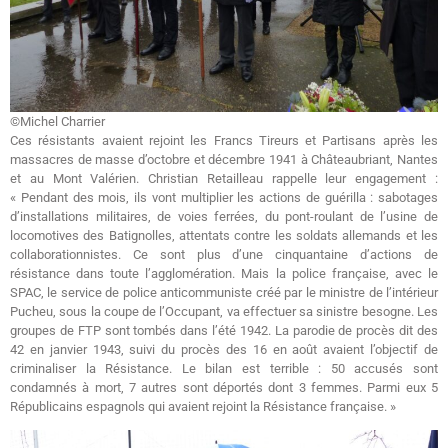
©Michel Charrier
Ces résistants avaient rejoint les Francs Tireurs et Partisans après les
massacres de masse d’octobre et décembre 1941 à Châteaubriant, Nantes
et au Mont Valérien. Christian Retailleau rappelle leur engagement :
« Pendant des mois, ils vont multiplier les actions de guérilla : sabotages
d’installations militaires, de voies ferrées, du pont-roulant de l’usine de
locomotives des Batignolles, attentats contre les soldats allemands et les
collaborationnistes. Ce sont plus d’une cinquantaine d’actions de
résistance dans toute l’agglomération. Mais la police française, avec le
SPAC, le service de police anticommuniste créé par le ministre de l’intérieur
Pucheu, sous la coupe de l’Occupant, va effectuer sa sinistre besogne. Les
groupes de FTP sont tombés dans l’été 1942. La parodie de procès dit des
42 en janvier 1943, suivi du procès des 16 en août avaient l’objectif de
criminaliser la Résistance. Le bilan est terrible : 50 accusés sont
condamnés à mort, 7 autres sont déportés dont 3 femmes. Parmi eux 5
Républicains espagnols qui avaient rejoint la Résistance française. »