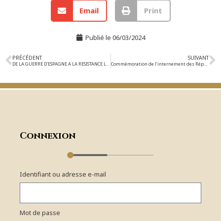
Email
Print
Publié le
06/03/2024
PRÉCÉDENT
SUIVANT
DE LA GUERRE D’ESPAGNE A LA RESISTANCE Livre de Carlos Fernandez
Commémoration de l’internement des Républicains espagnols et des Tsiganes à Moisdon-la-Rivière
Connexion
Identifiant ou adresse e-mail
Mot de passe