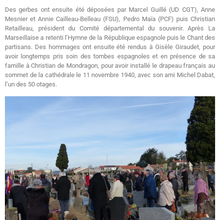
Des gerbes ont ensuite été déposées par Marcel Guillé (UD CGT), Anne
Mesnier et Annie Cailleau-Belleau (FSU), Pedro Maïa (PCF) puis Christian
Retailleau, président du Comité départemental du souvenir. Après La
Marseillaise a retenti l’Hymne de la République espagnole puis le Chant des
partisans. Des hommages ont ensuite été rendus à Gisèle Giraudet, pour
avoir longtemps pris soin des tombes espagnoles et en présence de sa
famille à Christian de Mondragon, pour avoir installé le drapeau français au
sommet de la cathédrale le 11 novembre 1940, avec son ami Michel Dabat,
l’un des 50 otages.