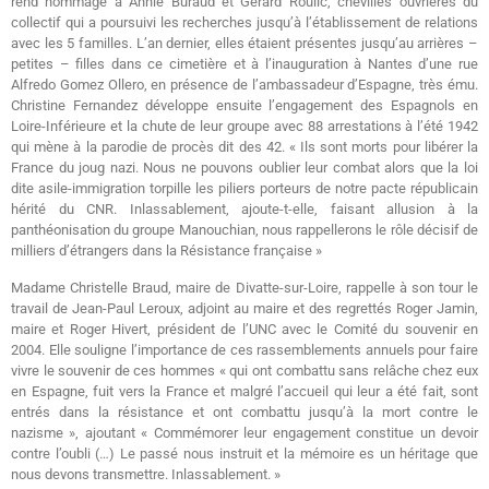
rend hommage à Annie Buraud et Gérard Roulic, chevilles ouvrières du
collectif qui a poursuivi les recherches jusqu’à l’établissement de relations
avec les 5 familles. L’an dernier, elles étaient présentes jusqu’au arrières –
petites – filles dans ce cimetière et à l’inauguration à Nantes d’une rue
Alfredo Gomez Ollero, en présence de l’ambassadeur d’Espagne, très ému.
Christine Fernandez développe ensuite l’engagement des Espagnols en
Loire-Inférieure et la chute de leur groupe avec 88 arrestations à l’été 1942
qui mène à la parodie de procès dit des 42. « Ils sont morts pour libérer la
France du joug nazi. Nous ne pouvons oublier leur combat alors que la loi
dite asile-immigration torpille les piliers porteurs de notre pacte républicain
hérité du CNR. Inlassablement, ajoute-t-elle, faisant allusion à la
panthéonisation du groupe Manouchian, nous rappellerons le rôle décisif de
milliers d’étrangers dans la Résistance française »
Madame Christelle Braud, maire de Divatte-sur-Loire, rappelle à son tour le
travail de Jean-Paul Leroux, adjoint au maire et des regrettés Roger Jamin,
maire et Roger Hivert, président de l’UNC avec le Comité du souvenir en
2004. Elle souligne l’importance de ces rassemblements annuels pour faire
vivre le souvenir de ces hommes « qui ont combattu sans relâche chez eux
en Espagne, fuit vers la France et malgré l’accueil qui leur a été fait, sont
entrés dans la résistance et ont combattu jusqu’à la mort contre le
nazisme », ajoutant « Commémorer leur engagement constitue un devoir
contre l’oubli (…) Le passé nous instruit et la mémoire es un héritage que
nous devons transmettre. Inlassablement. »