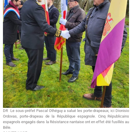
DR Le sous-préfet Pascal Othéguy a salué les porte-drapeaux, ici Dionisio
Ordovas, porte-drapeau de la République espagnole. Cinq Républicains
espagnols engagés dans la Résistance nantaise ont en effet été fusillés au
Bêle.