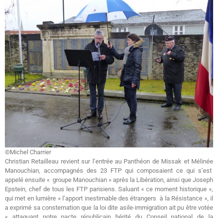
©Michel Charrier
Christian Retailleau revient sur l’entrée au Panthéon de Missak et Mélinée
Manouchian, accompagnés des 23 FTP qui composaient ce qui s’est
appelé ensuite « groupe Manouchian » après la Libération, ainsi que Joseph
Epstein, chef de tous les FTP parisiens. Saluant « ce moment historique »,
qui met en lumière « l’apport inestimable des étrangers à la Résistance », il
a exprimé sa consternation que la loi dite asile-immigration ait pu être votée
« attaquant notre pacte républicain hérité du Conseil national de la