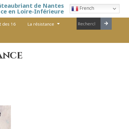
âteaubriant de Nantes
French
nce en Loire-Inférieure
t des 16
La résistance
ance