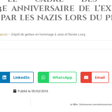
e anniversaire de l’e
par les nazis lors du P
airie
) – Dépôt de gerbes en hommage à Jean et Renée Losq.
.
LinkedIn
WhatsApp
Email
Publié le
05/02/2016
Le Bêle : Cérémonies commémoratives 