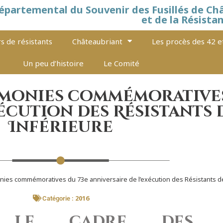
épartemental du Souvenir des Fusillés de Ch
et de la Résista
s de résistants
Châteaubriant
Les procès des 42 e
Un peu d’histoire
Le Comité
rémonies commémoratives
écution des Résistants d
Inférieure
nies commémoratives du 73e anniversaire de l’exécution des Résistants de 
2016
Catégorie :
s le cadre des c