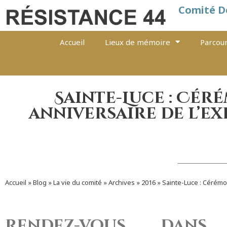
Comité D
Accueil
Lieux de mémoire
Parcour
Sainte-Luce : Cé
anniversaire de l’ex
Accueil
»
Blog
»
La vie du comité
»
Archives
»
2016
»
Sainte-Luce : Cérémo
Rendez-vous dan