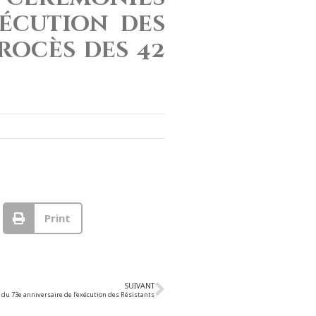
xécution des
rocès des 42
Print
SUIVANT
du 73e anniversaire de l’exécution des Résistants