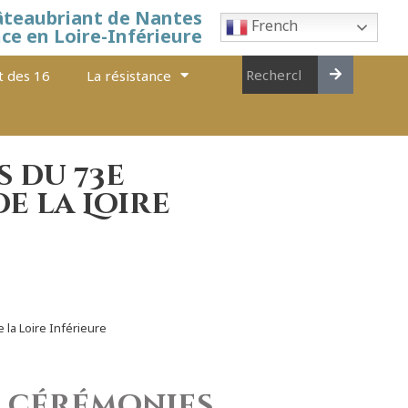
âteaubriant de Nantes
French
nce en Loire-Inférieure
t des 16
La résistance
 du 73e
e la Loire
la Loire Inférieure
érémonies