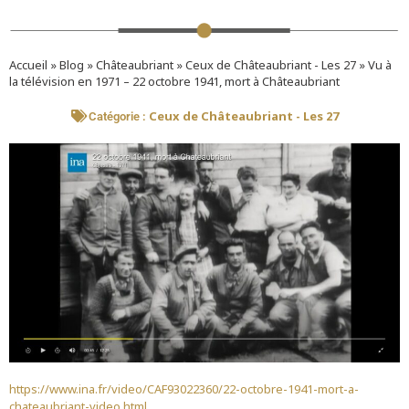
Accueil
»
Blog
»
Châteaubriant
»
Ceux de Châteaubriant - Les 27
»
Vu à
la télévision en 1971 – 22 octobre 1941, mort à Châteaubriant
Ceux de Châteaubriant - Les 27
Catégorie :
https://www.ina.fr/video/CAF93022360/22-octobre-1941-mort-a-
chateaubriant-video.html