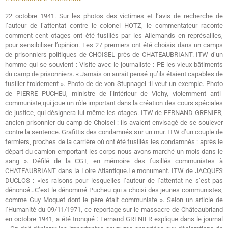
22 octobre 1941. Sur les photos des victimes et l’avis de recherche de
l’auteur de l’attentat contre le colonel HOTZ, le commentateur raconte
comment cent otages ont été fusillés par les Allemands en représailles,
pour sensibiliser l’opinion. Les 27 premiers ont été choisis dans un camps
de prisonniers politiques de CHOISEL près de CHATEAUBRIANT. ITW d’un
homme qui se souvient : Visite avec le journaliste : PE les vieux bâtiments
du camp de prisonniers. « Jamais on aurait pensé qu’ils étaient capables de
fusiller froidement ». Photo de de von Stupnagel :il veut un exemple. Photo
de PIERRE PUCHEU, ministre de l’intérieur de Vichy, violemment anti-
communiste,qui joue un rôle important dans la création des cours spéciales
de justice, qui désignera lui-même les otages. ITW de FERNAND GRENIER,
ancien prisonnier du camp de Choisel : ils avaient envisagé de se soulever
contre la sentence. Grafittis des condamnés sur un mur. ITW d’un couple de
fermiers, proches de la carrière où ont été fusillés les condamnés : après le
départ du camion emportant les corps nous avons marché un mois dans le
sang ». Défilé de la CGT, en mémoire des fusillés communistes à
CHATEAUBRIANT dans la Loire Atlantique.Le monument. ITW de JACQUES
DUCLOS : »les raisons pour lesquelles l’auteur de l’attentat ne s’est pas
dénoncé…C’est le dénommé Pucheu qui a choisi des jeunes communistes,
comme Guy Moquet dont le père était communiste ». Selon un article de
l’Humanité du 09/11/1971, ce reportage sur le massacre de Châteaubriand
en octobre 1941, a été tronqué : Fernand GRENIER explique dans le journal