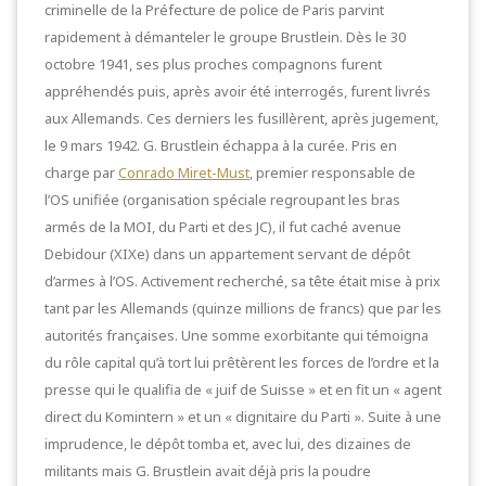
criminelle de la Préfecture de police de Paris parvint
rapidement à démanteler le groupe Brustlein. Dès le 30
octobre 1941, ses plus proches compagnons furent
appréhendés puis, après avoir été interrogés, furent livrés
aux Allemands. Ces derniers les fusillèrent, après jugement,
le 9 mars 1942. G. Brustlein échappa à la curée. Pris en
charge par
Conrado Miret-Must
, premier responsable de
l’OS unifiée (organisation spéciale regroupant les bras
armés de la MOI, du Parti et des JC), il fut caché avenue
Debidour (XIXe) dans un appartement servant de dépôt
d’armes à l’OS. Activement recherché, sa tête était mise à prix
tant par les Allemands (quinze millions de francs) que par les
autorités françaises. Une somme exorbitante qui témoigna
du rôle capital qu’à tort lui prêtèrent les forces de l’ordre et la
presse qui le qualifia de « juif de Suisse » et en fit un « agent
direct du Komintern » et un « dignitaire du Parti ». Suite à une
imprudence, le dépôt tomba et, avec lui, des dizaines de
militants mais G. Brustlein avait déjà pris la poudre