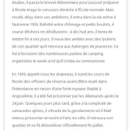
études, il passa le brevet élémentaire pour pouvoir préparer
à l’école Arago le concours d’entrée à l’École normale. Mais
recalé, déçu dans ses ambitions, il entra dans la vie active à
l’automne 1936. Ballotté entre chômage et petits boulots, il
courut d’échecs en désillusions : à dix-huit ans, il tenta de
mettre fin à ses jours. Il noua des amitiés avec des lycéens
de son quartier qu’il retrouva aux Auberges de jeunesse. Ce
fut à l’occasion des nombreuses parties de camping
organisées le week-end qu’il s’initia au communisme.
En 1939, appelé sous les drapeaux, il suivit les cours de
l’école des officiers de réserve avant d’être muté dans
l’intendance en raison d’une forte myopie. Replié à
Angoulême, il a été fait prisonnier par les Allemands après le
24 juin. Quelques jours plus tard, grâce à la complicité de
camarades ajistes, il s’évada de la gendarmerie où il était
retenu prisonnier et revint à Paris en vélo. Il retrouva son
quartier et se fit démobiliser officiellement fin juillet.