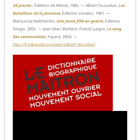
24 janvier
; Éditions de Minuit, 1965. — Albert Ouzoulias,
Les
Bataillons de la jeunesse
, Éditions sociales, 1967. —
Maroussia Naïtchenko,
Une jeune fille en guerre
, Éditions
Imago, 2003. — Jean-Marc Berlière, Franck Liaigre,
Le sang
des communistes
, Fayard, 2004. —
http://fr.wikipedia.org/wiki/Gilbert_Brustlein
.