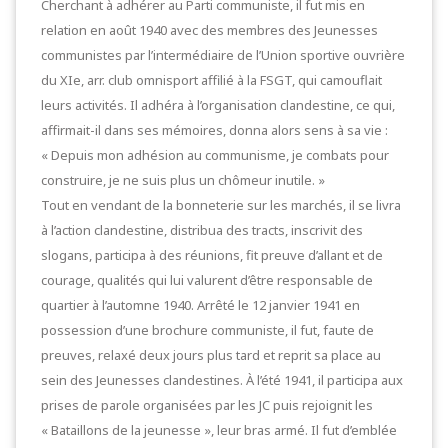
Cherchant à adhérer au Parti communiste, il fut mis en
relation en août 1940 avec des membres des Jeunesses
communistes par l’intermédiaire de l’Union sportive ouvrière
du XIe, arr. club omnisport affilié à la FSGT, qui camouflait
leurs activités. Il adhéra à l’organisation clandestine, ce qui,
affirmait-il dans ses mémoires, donna alors sens à sa vie :
« Depuis mon adhésion au communisme, je combats pour
construire, je ne suis plus un chômeur inutile. »
Tout en vendant de la bonneterie sur les marchés, il se livra
à l’action clandestine, distribua des tracts, inscrivit des
slogans, participa à des réunions, fit preuve d’allant et de
courage, qualités qui lui valurent d’être responsable de
quartier à l’automne 1940. Arrêté le 12 janvier 1941 en
possession d’une brochure communiste, il fut, faute de
preuves, relaxé deux jours plus tard et reprit sa place au
sein des Jeunesses clandestines. À l’été 1941, il participa aux
prises de parole organisées par les JC puis rejoignit les
« Bataillons de la jeunesse », leur bras armé. Il fut d’emblée