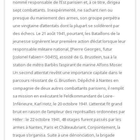
nommé responsable de l’Est parisien et, à ce titre, dirigea
sept combattants. Inexpérimenté, ne sachant rien ou
presque du maniement des armes, son groupe perpétra
une vingtaine d’attentats dont la plupart se soldèrent par
des échecs. Le 21 août 1941, pourtant, les Bataillons de la
jeunesse signèrent leur première action d’éclat lorsque leur
responsable militaire national, [Pierre Georges, futur
[colonel Fabien<-50415], assisté de G. Brustlein, tua à la
station de métro Barbès l’aspirant de marine Alfons Moser.
Un second attentat revêtit une importance capitale dans le
parcours résistant de G. Brustlein. Dépêché à Nantes en
compagnie de deux autres combattants parisiens, il remplit
sa mission en exécutant le Feldkommandant de Loire-
Inférieure, Karl Hotz, le 20 octobre 1941. L’attentat fit grand
bruit en raison de l’ampleur des représailles ordonnées par
Hitler : le 22 octobre 1941, 48 otages furent passés par les
armes à Nantes, Paris et Châteaubriant. Conjointement, la
traque s’organisa. Suite à une dénonciation, la brigade