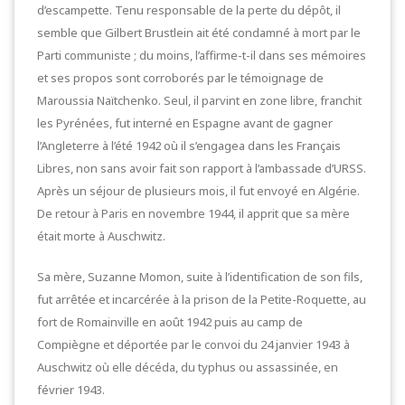
d’escampette. Tenu responsable de la perte du dépôt, il
semble que Gilbert Brustlein ait été condamné à mort par le
Parti communiste ; du moins, l’affirme-t-il dans ses mémoires
et ses propos sont corroborés par le témoignage de
Maroussia Naïtchenko. Seul, il parvint en zone libre, franchit
les Pyrénées, fut interné en Espagne avant de gagner
l’Angleterre à l’été 1942 où il s’engagea dans les Français
Libres, non sans avoir fait son rapport à l’ambassade d’URSS.
Après un séjour de plusieurs mois, il fut envoyé en Algérie.
De retour à Paris en novembre 1944, il apprit que sa mère
était morte à Auschwitz.
Sa mère, Suzanne Momon, suite à l’identification de son fils,
fut arrêtée et incarcérée à la prison de la Petite-Roquette, au
fort de Romainville en août 1942 puis au camp de
Compiègne et déportée par le convoi du 24 janvier 1943 à
Auschwitz où elle décéda, du typhus ou assassinée, en
février 1943.