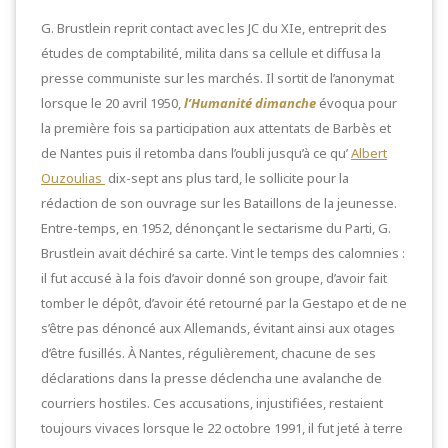
G. Brustlein reprit contact avec les JC du XIe, entreprit des
études de comptabilité, milita dans sa cellule et diffusa la
presse communiste sur les marchés. Il sortit de l’anonymat
lorsque le 20 avril 1950,
l’Humanité dimanche
évoqua pour
la première fois sa participation aux attentats de Barbès et
de Nantes puis il retomba dans l’oubli jusqu’à ce qu’
Albert
Ouzoulias
dix-sept ans plus tard, le sollicite pour la
rédaction de son ouvrage sur les Bataillons de la jeunesse.
Entre-temps, en 1952, dénonçant le sectarisme du Parti, G.
Brustlein avait déchiré sa carte. Vint le temps des calomnies :
il fut accusé à la fois d’avoir donné son groupe, d’avoir fait
tomber le dépôt, d’avoir été retourné par la Gestapo et de ne
s’être pas dénoncé aux Allemands, évitant ainsi aux otages
d’être fusillés. À Nantes, régulièrement, chacune de ses
déclarations dans la presse déclencha une avalanche de
courriers hostiles. Ces accusations, injustifiées, restaient
toujours vivaces lorsque le 22 octobre 1991, il fut jeté à terre