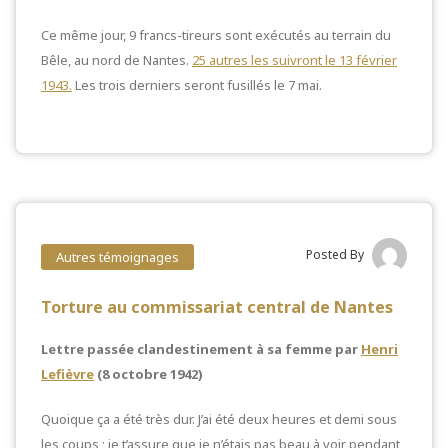
Ce même jour, 9 francs-tireurs sont exécutés au terrain du
Bêle, au nord de Nantes.
25 autres les suivront le 13 février
1943.
Les trois derniers seront fusillés le 7 mai.
Posted By
Autres témoignages
Torture au commissariat central de Nantes
Lettre passée clandestinement à sa femme par
Henri
Lefièvre
(8 octobre 1942)
Quoique ça a été très dur. J’ai été deux heures et demi sous
les coups ; je t’assure que je n’étais pas beau à voir pendant