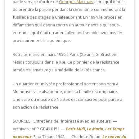
par le service d’ordre de
Georges Marchais
alors qu’il tentait
de prendre la parole pendant la cérémonie commémorant la
fusillade des otages à Châteaubriant. En 1994, le procès en
diffamation qu’il gagna contre un auteur nantais qui sous-
entendait qu’il était un agent allemand semble avoir mis fin
provisoirement à la polémique.
Retraité, marié en mars 1956 à Paris (Xe arr.), G. Brustlein
résidait toujours dans le XIe. Ce pionnier de la résistance
armée n’a jamais reçu la médaille de la Résistance.
Un quartier et un lycée professionnel portent son nom à
Mulhouse, ville alsacienne, dont sa famille est originaire.
Une salle du musée de Nantes est consacrée pour partie à
son action de résistance.
SOURCES : Entretiens de l’intéressé avec les auteurs. —
Archives : APP GB49.0151 —
Paris-Midi
,
Le Matin
,
Les Temps
nouveaux
, 5 au 7 mars 1942. — Charlotte Delbo,
Le convoi du