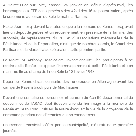
À Sainte-Luce-sur-Loire, samedi 25 janvier en début d’après-midi, les
hommages aux FTP des « procès » des 42 et des 16 se poursuivaient, après
la cérémonie au terrain du Bêle le matin à Nantes.
Place Jean Losq, devant la statue érigée à la mémoire de Renée Losq, avait
lieu un dépôt de gerbes et un recueillement, en présence de la famille, des
autorités, de représentants du PCF et d’ associations mémorielles de la
Résistance et de la Déportation, ainsi que de nombreux amis; le Chant des
Partisans et la Marseillaise clôturaient cette première partie.
Le Maire, M. Anthony Descloziers, invitait ensuite les participants à se
rendre salle Renée Losq pour l’hommage rendu à cette Résistante et son
mari, fusillé au champ de tir du Bêle le 13 février 1943.
Déportée, Renée devait connaitre des forteresses en Allemagne avant les
camps de Ravensbrück puis de Mauthausen.
Devant une centaine de personnes et au nom du Comité départemental du
souvenir et de l’ARAC, Joël Busson a rendu hommage à la mémoire de
Renée et Jean Losq. Puis M. le Maire évoquait la vie de la citoyenne de la
commune pendant des décennies et son engagement.
Un moment convivial, offert par la municipalité, clôturait cette première
journée.