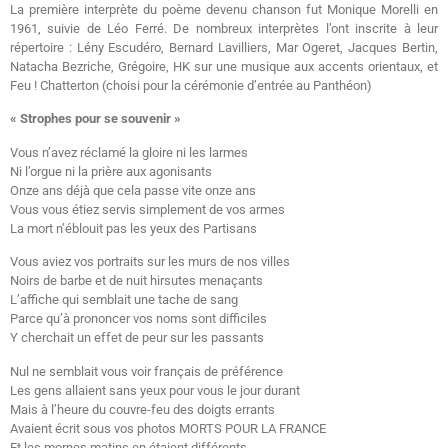
La première interprète du poème devenu chanson fut Monique Morelli en
1961, suivie de Léo Ferré. De nombreux interprètes l’ont inscrite à leur
répertoire : Lény Escudéro, Bernard Lavilliers, Mar Ogeret, Jacques Bertin,
Natacha Bezriche, Grégoire, HK sur une musique aux accents orientaux, et
Feu ! Chatterton (choisi pour la cérémonie d’entrée au Panthéon)
« Strophes pour se souvenir »
Vous n’avez réclamé la gloire ni les larmes
Ni l’orgue ni la prière aux agonisants
Onze ans déjà que cela passe vite onze ans
Vous vous étiez servis simplement de vos armes
La mort n’éblouit pas les yeux des Partisans
Vous aviez vos portraits sur les murs de nos villes
Noirs de barbe et de nuit hirsutes menaçants
L’affiche qui semblait une tache de sang
Parce qu’à prononcer vos noms sont difficiles
Y cherchait un effet de peur sur les passants
Nul ne semblait vous voir français de préférence
Les gens allaient sans yeux pour vous le jour durant
Mais à l’heure du couvre-feu des doigts errants
Avaient écrit sous vos photos MORTS POUR LA FRANCE
Et les mornes matins en étaient différents