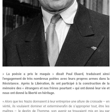
« La poésie a pris le maquis » disait Paul Eluard, traduisant ainsi
l’engagement de très nombreux poètes avec leurs propres armes dans la
Résistance. Après la Libération, ils ont participé à la construction de la
mémoire des « étrangers et nos frères pourtant » qui ont donné leur vie et
nous ont donné la liberté en héritage.
« Alors que les Nazis donnaient à leur entreprise une allure de croisade – en
vérité, ils voulaient dominer et exterminerafin de s’approprier tout, être les
maîtres – le destin de l’homme, son avenir se trouvaient mis en jeu par