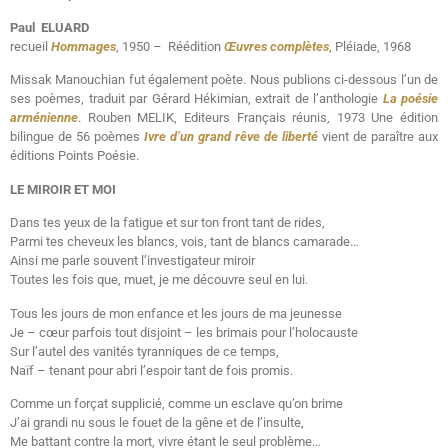
Paul ELUARD
recueil
Hommages
, 1950 – Réédition
Œuvres complètes
, Pléiade, 1968
Missak Manouchian fut également poète. Nous publions ci-dessous l’un de
ses poèmes, traduit par Gérard Hékimian, extrait de l’anthologie
La
poésie
arménienne
. Rouben MELIK, Editeurs Français réunis, 1973 Une édition
bilingue de 56 poèmes
Ivre d’un grand rêve de
liberté
vient de paraître aux
éditions Points Poésie.
LE MIROIR ET MOI
Dans tes yeux de la fatigue et sur ton front tant de rides,
Parmi tes cheveux les blancs, vois, tant de blancs camarade…
Ainsi me parle souvent l’investigateur miroir
Toutes les fois que, muet, je me découvre seul en lui.
Tous les jours de mon enfance et les jours de ma jeunesse
Je – cœur parfois tout disjoint – les brimais pour l’holocauste
Sur l’autel des vanités tyranniques de ce temps,
Naïf – tenant pour abri l’espoir tant de fois promis.
Comme un forçat supplicié, comme un esclave qu’on brime
J’ai grandi nu sous le fouet de la gêne et de l’insulte,
Me battant contre la mort, vivre étant le seul problème…