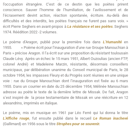
l’occupation étrangère. C’est de ce destin que les poètes prirent
conscience. Sauver l’homme de l’humiliation, de l’avilissement et de
l’écrasement devint action, réaction spontanée, écriture. Au-delà des
difficultés et des interdits, les poètes français ne furent pas sans voix. »
écrit Pierre Seghers en avant-propos à
La résistance et ses
poètes
. Seghers
1974. Réédition 2022 -2 volumes.
Le poème d’Aragon, publié pour la première fois dans
L’Humanité
en
1955. « Poème écrit pour l’inauguration d’une rue Groupe Manouchian à
Paris » précise Aragon. Il l’a écrit sur une proposition du résistant toulousain
Claude Lévy. Après un échec le 15 mars 1951, Albert Ouzoulias (ancien FTP,
colonel André) et Madeleine Marzin, résistante, désormais conseillers
municipaux, par délibération unanime du Conseil municipal de Paris, le 28
octobre 1954, les impasses Fleury et du Progrès sont réunies en une unique
voie : rue du Groupe Manouchian dont l’inauguration est fixée au 6 mars
1955. Dans un courrier en date du 25 décembre 1954, Mélinée Manouchian
adresse au poète le texte de la dernière lettre de Missak. De fait, Aragon
s’est inspiré de la prose testamentaire de Missak en une réécriture en 12
alexandrins, imprimés en italique.
Le poème, mis en musique en 1961 par Léo Ferré qui lui donna le titre
L’Affiche rouge
, fut ensuite publié dans le recueil
Le Roman inachevé
(Gallimard) en 1956 sous le titre
Strophes pour se souvenir.