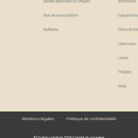
Bande dessinée 50 Otages
Brochures
Bon de souscription
Expositions
s
Bulletins
Films et Vi
Liens avec 
Livres
Théâtre
Web
Mentions légales
Politique de confidentialité
© Guéno création 2026 Comité du souvenir