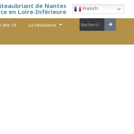
âteaubriant de Nantes
French
nce en Loire-Inférieure
t des 16
La résistance