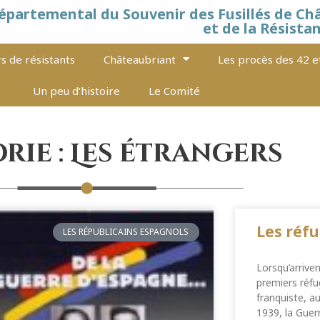
épartemental du Souvenir des Fusillés de Ch
et de la Résista
s de résistants
Châteaubriant
Les procès des 42 e
Un peu d’histoire
Le Comité
rie : Les étrangers
Les réf
LES RÉPUBLICAINS ESPAGNOLS
Lorsqu’arriven
premiers réfu
franquiste, au
1939, la Guerr