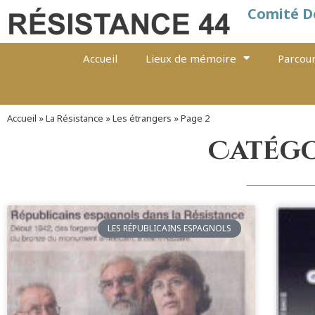
Comité D
Accueil
Lieux de mémoire
Parcour
Accueil
»
La Résistance
»
Les étrangers
»
Page 2
Catégo
LES RÉPUBLICAINS ESPAGNOLS